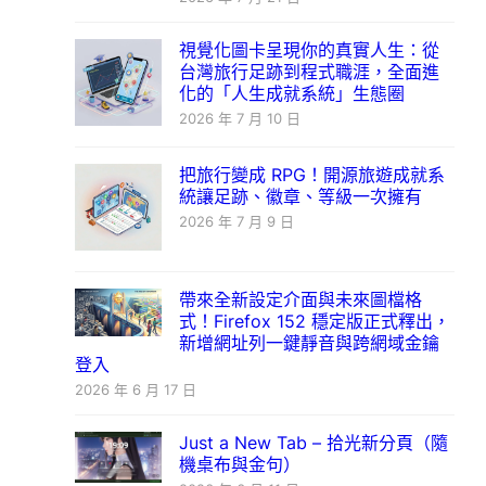
視覺化圖卡呈現你的真實人生：從
台灣旅行足跡到程式職涯，全面進
化的「人生成就系統」生態圈
2026 年 7 月 10 日
把旅行變成 RPG！開源旅遊成就系
統讓足跡、徽章、等級一次擁有
2026 年 7 月 9 日
帶來全新設定介面與未來圖檔格
式！Firefox 152 穩定版正式釋出，
新增網址列一鍵靜音與跨網域金鑰
登入
2026 年 6 月 17 日
Just a New Tab – 拾光新分頁（隨
機桌布與金句）