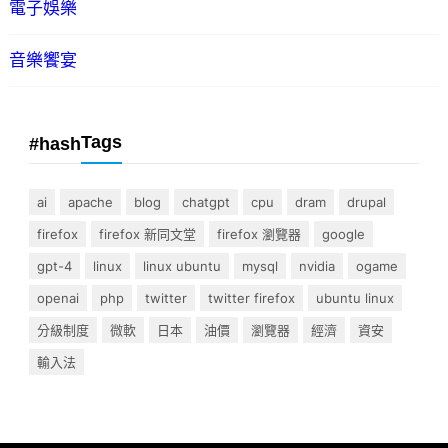
電子娛樂
音樂饗宴
Tags
#hash
ai
apache
blog
chatgpt
cpu
dram
drupal
firefox
firefox 新同文堂
firefox 瀏覽器
google
gpt-4
linux
linux ubuntu
mysql
nvidia
ogame
openai
php
twitter
twitter firefox
ubuntu linux
分級制度
微軟
日本
油價
瀏覽器
經濟
資安
輸入法