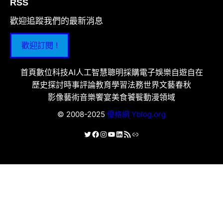
RSS
歡迎追蹤我們的最新消息
歡迎訂閱 !
首頁
數位科技
AI人工智慧
聰明採購
電子娛樂
自遊自在
歷史探討
時事評論
教育學習
法務世界
文藝春秋
影像藝術
音樂饗宴
美食饕餮
動漫領域
© 2008-2025
優格網 Yblog.org
X
Facebook
Instagram
YouTube
LinkedIn
RSS 資訊提供
連結