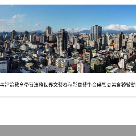
事評論
教育學習
法務世界
文藝春秋
影像藝術
音樂饗宴
美食饕餮
動
超級星期二初選看Google加Twitter