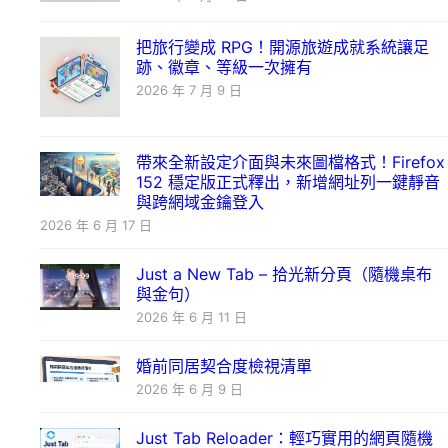
把旅行變成 RPG！開源旅遊成就系統讓足
跡、徽章、等級一次擁有
2026 年 7 月 9 日
帶來全新設定介面與未來圖檔格式！Firefox
152 穩定版正式釋出，新增網址列一鍵靜音
與跨網域金鑰登入
2026 年 6 月 17 日
Just a New Tab – 拾光新分頁（隨機桌布
與金句）
2026 年 6 月 11 日
婚前同居契合度檢視清單
2026 年 6 月 9 日
Just Tab Reloader：輕巧實用的網頁隨機