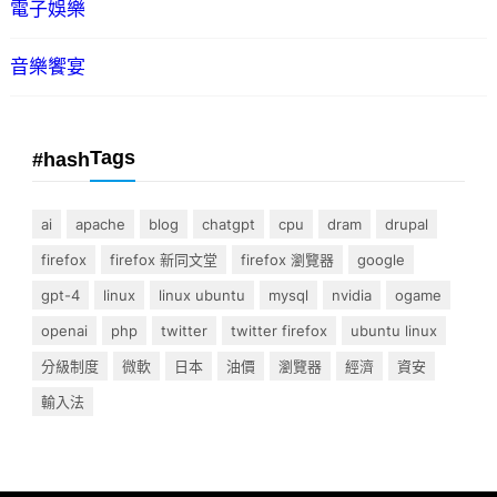
電子娛樂
音樂饗宴
Tags
#hash
ai
apache
blog
chatgpt
cpu
dram
drupal
firefox
firefox 新同文堂
firefox 瀏覽器
google
gpt-4
linux
linux ubuntu
mysql
nvidia
ogame
openai
php
twitter
twitter firefox
ubuntu linux
分級制度
微軟
日本
油價
瀏覽器
經濟
資安
輸入法