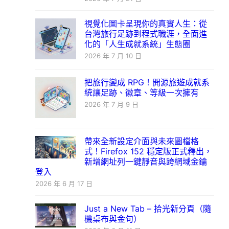
視覺化圖卡呈現你的真實人生：從
台灣旅行足跡到程式職涯，全面進
化的「人生成就系統」生態圈
2026 年 7 月 10 日
把旅行變成 RPG！開源旅遊成就系
統讓足跡、徽章、等級一次擁有
2026 年 7 月 9 日
帶來全新設定介面與未來圖檔格
式！Firefox 152 穩定版正式釋出，
新增網址列一鍵靜音與跨網域金鑰
登入
2026 年 6 月 17 日
Just a New Tab – 拾光新分頁（隨
機桌布與金句）