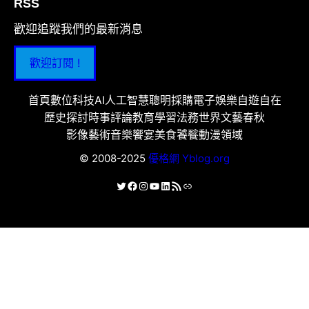
RSS
歡迎追蹤我們的最新消息
歡迎訂閱 !
首頁
數位科技
AI人工智慧
聰明採購
電子娛樂
自遊自在
歷史探討
時事評論
教育學習
法務世界
文藝春秋
影像藝術
音樂饗宴
美食饕餮
動漫領域
© 2008-2025
優格網 Yblog.org
X
Facebook
Instagram
YouTube
LinkedIn
RSS 資訊提供
連結