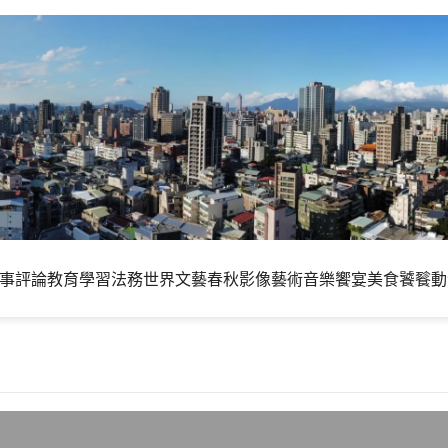
事評論
教育學習
法務世界
文藝春秋
影像藝術
音樂饗宴
美食饕餮
動
es部落格系統很有問題