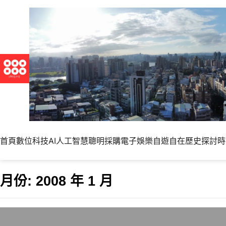
首頁
數位科技
AI人工智慧
聰明採購
電子娛樂
自遊自在
歷史探討
時
月份:
2008 年 1 月
微軟Live Spac