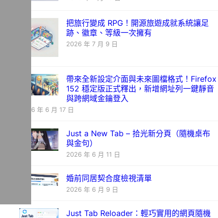
把旅行變成 RPG！開源旅遊成就系統讓足
跡、徽章、等級一次擁有
2026 年 7 月 9 日
帶來全新設定介面與未來圖檔格式！Firefox
152 穩定版正式釋出，新增網址列一鍵靜音
與跨網域金鑰登入
2026 年 6 月 17 日
Just a New Tab – 拾光新分頁（隨機桌布
與金句）
2026 年 6 月 11 日
婚前同居契合度檢視清單
2026 年 6 月 9 日
Just Tab Reloader：輕巧實用的網頁隨機