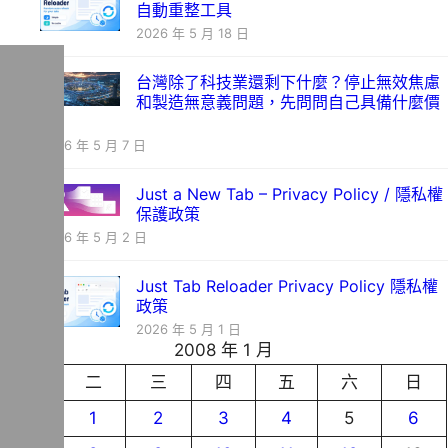
自動重整工具
2026 年 5 月 18 日
台灣除了科技業還剩下什麼？停止無效焦慮
和製造無意義問題，先問問自己具備什麼價
值
2026 年 5 月 7 日
Just a New Tab – Privacy Policy / 隱私權
保護政策
2026 年 5 月 2 日
Just Tab Reloader Privacy Policy 隱私權
政策
2026 年 5 月 1 日
2008 年 1 月
一
二
三
四
五
六
日
1
2
3
4
5
6