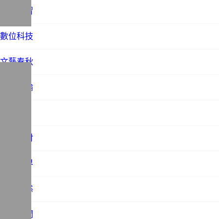
教育學習
數位科技
文藝春秋
時事評論
未分類
歷史探討
法務世界
社會百態
站務相關