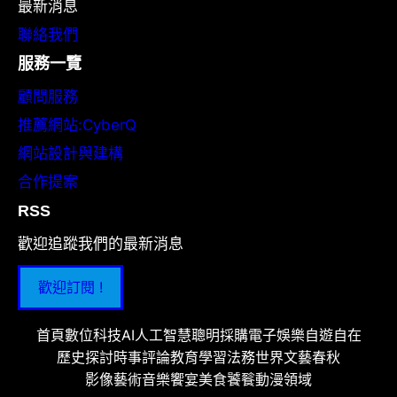
最新消息
聯絡我們
服務一覽
顧問服務
推薦網站:CyberQ
網站設計與建構
合作提案
RSS
歡迎追蹤我們的最新消息
歡迎訂閱 !
首頁
數位科技
AI人工智慧
聰明採購
電子娛樂
自遊自在
歷史探討
時事評論
教育學習
法務世界
文藝春秋
影像藝術
音樂饗宴
美食饕餮
動漫領域