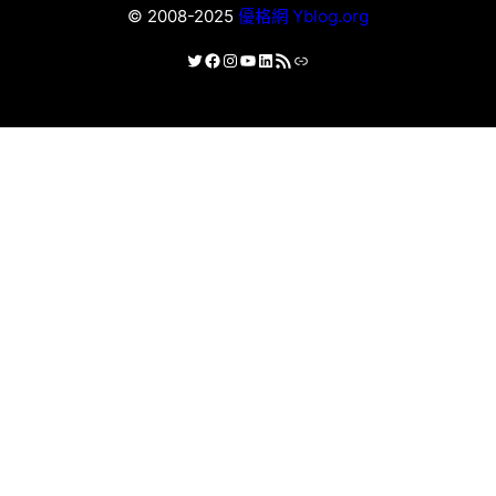
© 2008-2025
優格網 Yblog.org
X
Facebook
Instagram
YouTube
LinkedIn
RSS 資訊提供
連結