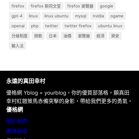
firefox
firefox 新同文堂
firefox 瀏覽器
google
gpt-4
linux
linux ubuntu
mysql
nvidia
ogame
openai
php
twitter
twitter firefox
ubuntu linux
分級制度
微軟
日本
油價
瀏覽器
經濟
資安
輸入法
永遠的真田幸村
優格網 Yblog = yourblog，你的優質部落格。願真田
幸村紅鎧策馬赤備突擊的身影，帶給我們更多的勇氣。
優格網
關於我們
團隊組成