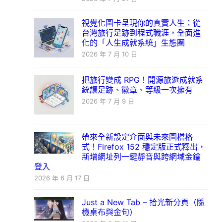
視覺化圖卡呈現你的真實人生：從
台灣旅行足跡到程式職涯，全面進
化的「人生成就系統」生態圈
2026 年 7 月 10 日
把旅行變成 RPG！開源旅遊成就系
統讓足跡、徽章、等級一次擁有
2026 年 7 月 9 日
帶來全新設定介面與未來圖檔格
式！Firefox 152 穩定版正式釋出，
新增網址列一鍵靜音與跨網域金鑰
登入
2026 年 6 月 17 日
Just a New Tab – 拾光新分頁（隨
機桌布與金句）