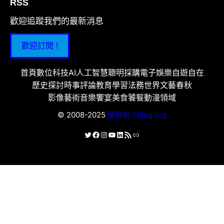
RSS
歡迎追蹤我們的最新消息
歡迎訂閱 !
首頁
數位科技
AI人工智慧
聰明採購
電子娛樂
自遊自在
歷史探討
時事評論
教育學習
法務世界
文藝春秋
影像藝術
音樂饗宴
美食饕餮
動漫領域
© 2008-2025
優格網 Yblog.org
X
Facebook
Instagram
YouTube
LinkedIn
RSS 資訊提供
連結