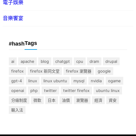
電子娛樂
音樂饗宴
Tags
#hash
ai
apache
blog
chatgpt
cpu
dram
drupal
firefox
firefox 新同文堂
firefox 瀏覽器
google
gpt-4
linux
linux ubuntu
mysql
nvidia
ogame
openai
php
twitter
twitter firefox
ubuntu linux
分級制度
微軟
日本
油價
瀏覽器
經濟
資安
輸入法