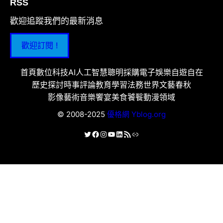
RSS
歡迎追蹤我們的最新消息
歡迎訂閱 !
首頁
數位科技
AI人工智慧
聰明採購
電子娛樂
自遊自在
歷史探討
時事評論
教育學習
法務世界
文藝春秋
影像藝術
音樂饗宴
美食饕餮
動漫領域
© 2008-2025
優格網 Yblog.org
X
Facebook
Instagram
YouTube
LinkedIn
RSS 資訊提供
連結