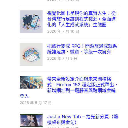
視覺化圖卡呈現你的真實人生：從
台灣旅行足跡到程式職涯，全面進
化的「人生成就系統」生態圈
2026 年 7 月 10 日
把旅行變成 RPG！開源旅遊成就系
統讓足跡、徽章、等級一次擁有
2026 年 7 月 9 日
帶來全新設定介面與未來圖檔格
式！Firefox 152 穩定版正式釋出，
新增網址列一鍵靜音與跨網域金鑰
登入
2026 年 6 月 17 日
Just a New Tab – 拾光新分頁（隨
機桌布與金句）