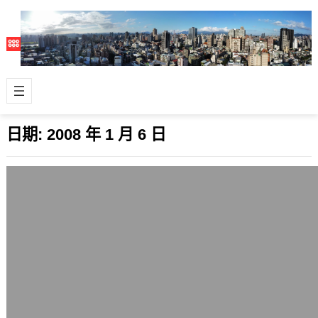
日期:
2008 年 1 月 6 日
個人電腦6,600元換新，為變身HTPC做前
置準備
2008 年 1 月 6 日
2008年一到，拜原先買的WD 320GB
硬碟磁區0壞掉之賜，加上原有個人桌
上型電腦的配備不但相對老舊，且顯
示…