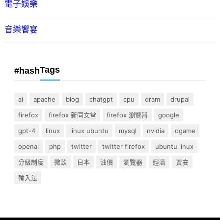
電子娛樂
音樂饗宴
Tags
#hash
ai
apache
blog
chatgpt
cpu
dram
drupal
firefox
firefox 新同文堂
firefox 瀏覽器
google
gpt-4
linux
linux ubuntu
mysql
nvidia
ogame
openai
php
twitter
twitter firefox
ubuntu linux
分級制度
微軟
日本
油價
瀏覽器
經濟
資安
輸入法