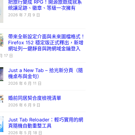
把旅行變成 RPG！開源旅遊成就系
統讓足跡、徽章、等級一次擁有
2026 年 7 月 9 日
帶來全新設定介面與未來圖檔格式！
Firefox 152 穩定版正式釋出，新增
網址列一鍵靜音與跨網域金鑰登入
月 17 日
Just a New Tab – 拾光新分頁（隨
機桌布與金句）
2026 年 6 月 11 日
婚前同居契合度檢視清單
2026 年 6 月 9 日
Just Tab Reloader：輕巧實用的網
頁隨機自動重整工具
2026 年 5 月 18 日