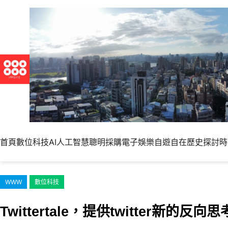
跳
至
主
要
內
容
首頁
數位科技
AI人工智慧
聰明採購
電子娛樂
自遊自在
歷史探討
時
WWW
數位科技
Twittertale，提供twitter新的