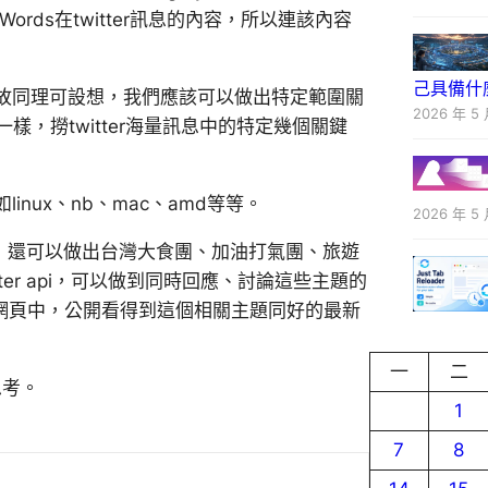
ords在twitter訊息的內容，所以連該內容
己具備什
故同理可設想，我們應該可以做出特定範圍關
2026 年 5 
tale一樣，撈twitter海量訊息中的特定幾個關鍵
nux、nb、mac、amd等等。
2026 年 5 
妨)，還可以做出台灣大食團、加油打氣團、旅遊
tter api，可以做到同時回應、討論這些主題的
組網頁中，公開看得到這個相關主題同好的最新
一
二
思考。
1
7
8