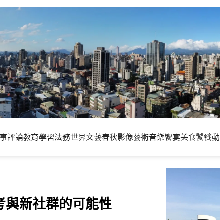
事評論
教育學習
法務世界
文藝春秋
影像藝術
音樂饗宴
美食饕餮
動
反向思考與新社群的可能性