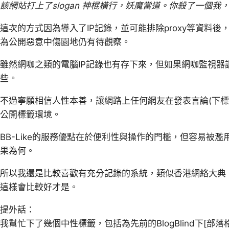
該網站打上了slogan 神棍橫行，妖魔當道。你殺了一個我
這次的方式因為導入了IP記錄，並可能排除proxy等資料
為公開惡意中傷園地仍有待觀察。
雖然網咖之類的電腦IP記錄也有存下來，但如果網咖監視
些。
不過寧願相信人性本善，讓網路上任何網友在發表言論(下標
公開標籤環境。
BB-Like的服務優點在於便利性與操作的門檻，但容易被
果為何。
所以我還是比較喜歡有充分記錄的系統，類似香港網絡大典，採
這樣會比較好才是。
提外話：
我幫忙下了幾個中性標籤，包括為先前的BlogBlind下[部落