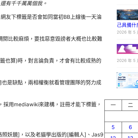
，還有千千萬萬個我。
後，網友下標籤是否會如同當初BB上線後一天淪
己具備什
2026 年 5 
器調閱比較麻煩，要找惡意毀謗者大概也比較難
籤也算)時，對言論負責，才會有比較成熟的
2026 年 5 
濫用也是缺點，兩相權衡就看管理團隊的努力成
用mediawiki來建構，註冊才能下標籤，
一
二
5
6
格照妖鏡]，以及老貓學出版的[編輯人]、Jas9