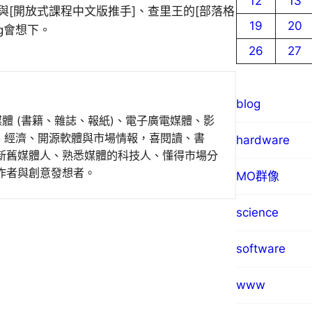
12
13
]與[開放式課程中文版推手]、查里王的[部落格
19
20
ag會想下。
26
27
blog
媒體 (書籍、雜誌、報紙)、電子廣電媒體、影
事、經濟、開源軟體與市場情報，喜閱讀、書
hardware
新舊媒體人、熟悉媒體的科技人、懂得市場分
作者與創意發想者。
MO群像
science
software
www