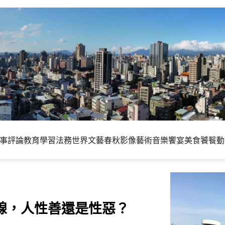
事評論
教育學習
法務世界
文藝春秋
影像藝術
音樂饗宴
美食饕餮
動
]上線，人性善還是性惡？