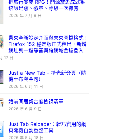
把旅行變成 RPG！開源旅遊成就系
統讓足跡、徽章、等級一次擁有
2026 年 7 月 9 日
帶來全新設定介面與未來圖檔格式！
Firefox 152 穩定版正式釋出，新增
網址列一鍵靜音與跨網域金鑰登入
月 17 日
Just a New Tab – 拾光新分頁（隨
機桌布與金句）
2026 年 6 月 11 日
婚前同居契合度檢視清單
2026 年 6 月 9 日
Just Tab Reloader：輕巧實用的網
頁隨機自動重整工具
2026 年 5 月 18 日