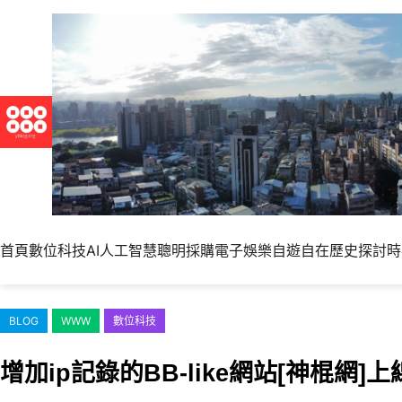
跳
至
主
要
內
容
首頁
數位科技
AI人工智慧
聰明採購
電子娛樂
自遊自在
歷史探討
時
BLOG
WWW
數位科技
增加ip記錄的BB-like網站[神棍網