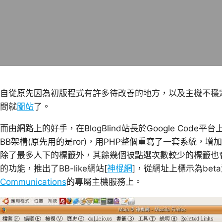
自從原先因為初版程式有許多待改善的地方，以及主機不穩
間就
關站
了。
而由網路上的好手，在BlogBlind站長於Google Code
BB架構(原先用的是ror)，用PHP整個重寫了一套系統，
除了最多人下的標籤外，其餘幾個被點選次數較少的標籤也
的功能，推出了BB-like網站[
神棍網
]，從網址上標示為be
Communications
的專屬主機服務上。