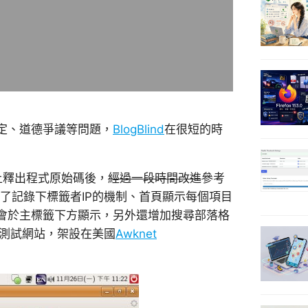
定、道德爭議等問題，
BlogBlind
在很短的時
平台上釋出程式原始碼後，
經過一段時間改進
參考
增加了記錄下標籤者IP的機制、首頁顯示每個項目
會於主標籤下方顯示，另外還增加搜尋部落格
ta測試網站，架設在美國
Awknet