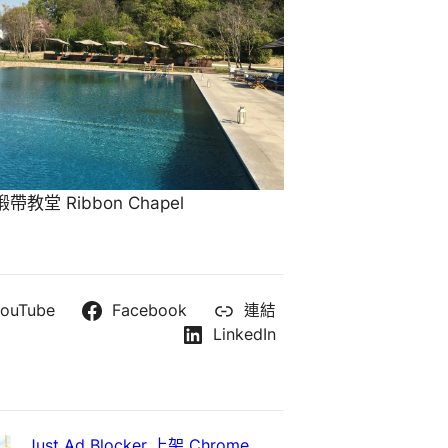
教堂 Ribbon Chapel
ouTube
Facebook
連結
LinkedIn
Just Ad Blocker 上架 Chrome