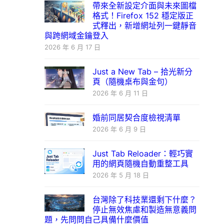
帶來全新設定介面與未來圖檔
格式！Firefox 152 穩定版正
式釋出，新增網址列一鍵靜音
與跨網域金鑰登入
2026 年 6 月 17 日
Just a New Tab – 拾光新分
頁（隨機桌布與金句）
2026 年 6 月 11 日
婚前同居契合度檢視清單
2026 年 6 月 9 日
Just Tab Reloader：輕巧實
用的網頁隨機自動重整工具
2026 年 5 月 18 日
台灣除了科技業還剩下什麼？
停止無效焦慮和製造無意義問
題，先問問自己具備什麼價值