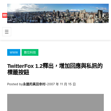
跳
至
主
要
內
容
WWW
數位科技
TwitterFox 1.2釋出，增加回應與私訊的
標籤按鈕
Posted by
永遠的真田幸村
–
2007 年 11 月 15 日