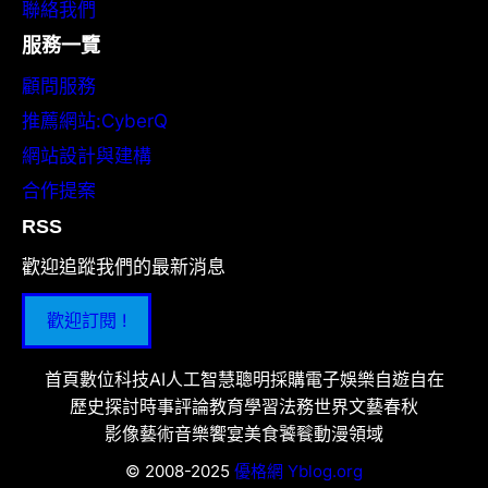
聯絡我們
服務一覽
顧問服務
推薦網站:CyberQ
網站設計與建構
合作提案
RSS
歡迎追蹤我們的最新消息
歡迎訂閱 !
首頁
數位科技
AI人工智慧
聰明採購
電子娛樂
自遊自在
歷史探討
時事評論
教育學習
法務世界
文藝春秋
影像藝術
音樂饗宴
美食饕餮
動漫領域
© 2008-2025
優格網 Yblog.org