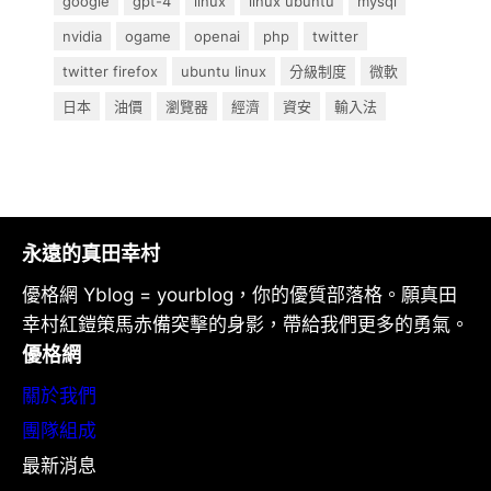
google
gpt-4
linux
linux ubuntu
mysql
nvidia
ogame
openai
php
twitter
twitter firefox
ubuntu linux
分級制度
微軟
日本
油價
瀏覽器
經濟
資安
輸入法
永遠的真田幸村
優格網 Yblog = yourblog，你的優質部落格。願真田
幸村紅鎧策馬赤備突擊的身影，帶給我們更多的勇氣。
優格網
關於我們
團隊組成
最新消息