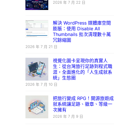
2026 年 7 月 22 日
解決 WordPress 媒體庫空間
膨脹：使用 Disable All
Thumbnails 批次清理數十萬
冗餘縮圖
2026 年 7 月 21 日
視覺化圖卡呈現你的真實人
生：從台灣旅行足跡到程式職
涯，全面進化的「人生成就系
統」生態圈
2026 年 7 月 10 日
把旅行變成 RPG！開源旅遊成
就系統讓足跡、徽章、等級一
次擁有
2026 年 7 月 9 日