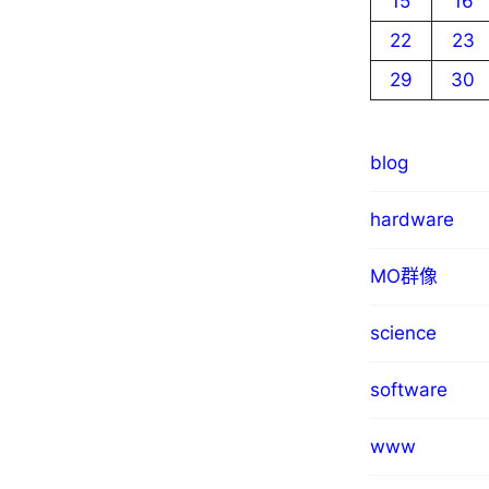
15
16
22
23
29
30
blog
hardware
MO群像
science
software
www