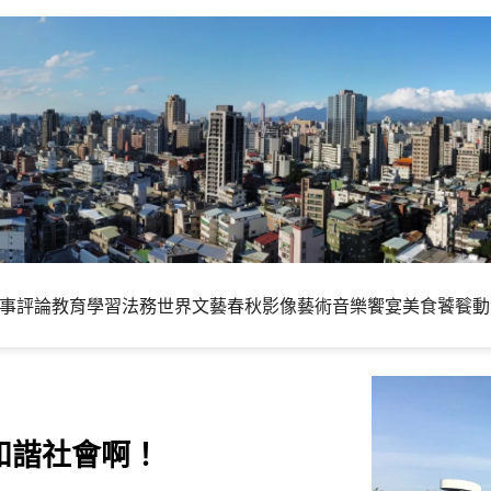
事評論
教育學習
法務世界
文藝春秋
影像藝術
音樂饗宴
美食饕餮
動
和諧社會啊！