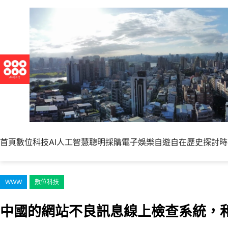
跳
至
主
要
內
容
首頁
數位科技
AI人工智慧
聰明採購
電子娛樂
自遊自在
歷史探討
時
WWW
數位科技
中國的網站不良訊息線上檢查系統，