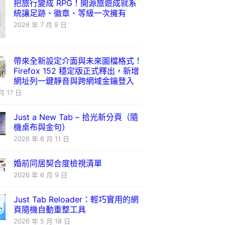
把旅行變成 RPG！開源旅遊成就系
統讓足跡、徽章、等級一次擁有
2026 年 7 月 9 日
帶來全新設定介面與未來圖檔格式！
Firefox 152 穩定版正式釋出，新增
網址列一鍵靜音與跨網域金鑰登入
月 17 日
Just a New Tab – 拾光新分頁（隨
機桌布與金句）
2026 年 6 月 11 日
婚前同居契合度檢視清單
2026 年 6 月 9 日
Just Tab Reloader：輕巧實用的網
頁隨機自動重整工具
2026 年 5 月 18 日