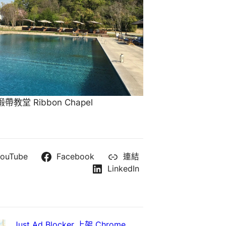
教堂 Ribbon Chapel
ouTube
Facebook
連結
LinkedIn
Just Ad Blocker 上架 Chrome