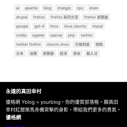
ai
apache
blog
chatgpt
cpu
dram
drupal
firefox
firefox 新同文堂
firefox 瀏覽器
google
gpt-4
linux
linux ubuntu
mysql
nvidia
ogame
openai
php
twitter
twitter firefox
ubuntu linux
分級制度
微軟
日本
油價
瀏覽器
經濟
資安
輸入法
永遠的真田幸村
優格網 Yblog = yourblog，你的優質部落格。願真田
幸村紅鎧策馬赤備突擊的身影，帶給我們更多的勇氣。
優格網