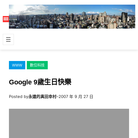
跳
至
主
要
內
容
WWW
數位科技
Google 9歲生日快樂
Posted by
永遠的真田幸村
–
2007 年 9 月 27 日