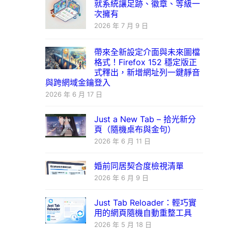
就系統讓足跡、徽章、等級一
次擁有
2026 年 7 月 9 日
帶來全新設定介面與未來圖檔
格式！Firefox 152 穩定版正
式釋出，新增網址列一鍵靜音
與跨網域金鑰登入
2026 年 6 月 17 日
Just a New Tab – 拾光新分
頁（隨機桌布與金句）
2026 年 6 月 11 日
婚前同居契合度檢視清單
2026 年 6 月 9 日
Just Tab Reloader：輕巧實
用的網頁隨機自動重整工具
2026 年 5 月 18 日