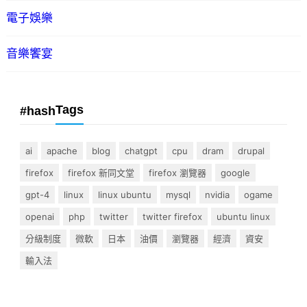
電子娛樂
音樂饗宴
Tags
#hash
ai
apache
blog
chatgpt
cpu
dram
drupal
firefox
firefox 新同文堂
firefox 瀏覽器
google
gpt-4
linux
linux ubuntu
mysql
nvidia
ogame
openai
php
twitter
twitter firefox
ubuntu linux
分級制度
微軟
日本
油價
瀏覽器
經濟
資安
輸入法