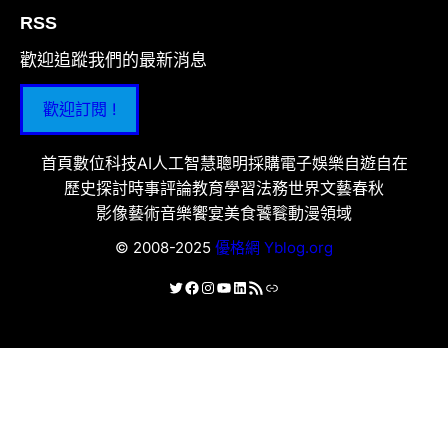
RSS
歡迎追蹤我們的最新消息
歡迎訂閱 !
首頁
數位科技
AI人工智慧
聰明採購
電子娛樂
自遊自在
歷史探討
時事評論
教育學習
法務世界
文藝春秋
影像藝術
音樂饗宴
美食饕餮
動漫領域
© 2008-2025
優格網 Yblog.org
X
Facebook
Instagram
YouTube
LinkedIn
RSS 資訊提供
連結