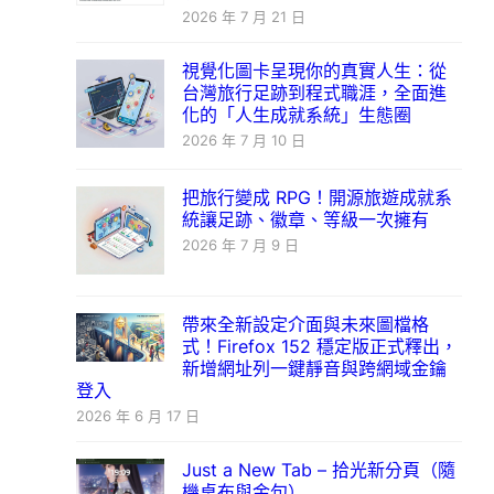
2026 年 7 月 21 日
視覺化圖卡呈現你的真實人生：從
台灣旅行足跡到程式職涯，全面進
化的「人生成就系統」生態圈
2026 年 7 月 10 日
把旅行變成 RPG！開源旅遊成就系
統讓足跡、徽章、等級一次擁有
2026 年 7 月 9 日
帶來全新設定介面與未來圖檔格
式！Firefox 152 穩定版正式釋出，
新增網址列一鍵靜音與跨網域金鑰
登入
2026 年 6 月 17 日
Just a New Tab – 拾光新分頁（隨
機桌布與金句）