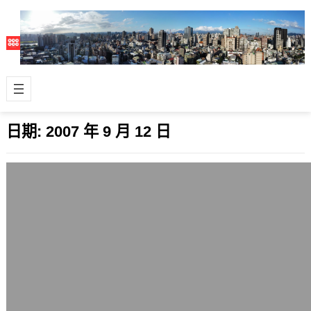
日期:
2007 年 9 月 12 日
顧人怨的安倍首相突然宣佈請辭，日本股
匯市一度齊揚
2007 年 9 月 12 日
前陣子才重組內閣人事，希望耳目一新
的日本安倍晉三，在今天（9月12日）
中午突然宣佈要請辭下台，震驚日本政
壇，日…