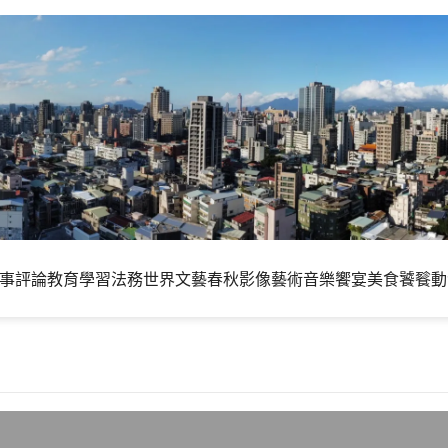
事評論
教育學習
法務世界
文藝春秋
影像藝術
音樂饗宴
美食饕餮
動