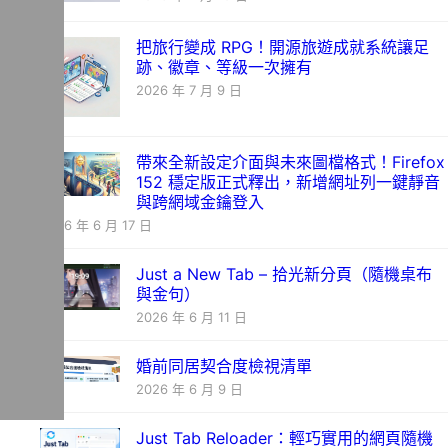
把旅行變成 RPG！開源旅遊成就系統讓足
跡、徽章、等級一次擁有
2026 年 7 月 9 日
帶來全新設定介面與未來圖檔格式！Firefox
152 穩定版正式釋出，新增網址列一鍵靜音
與跨網域金鑰登入
2026 年 6 月 17 日
Just a New Tab – 拾光新分頁（隨機桌布
與金句）
2026 年 6 月 11 日
婚前同居契合度檢視清單
2026 年 6 月 9 日
Just Tab Reloader：輕巧實用的網頁隨機