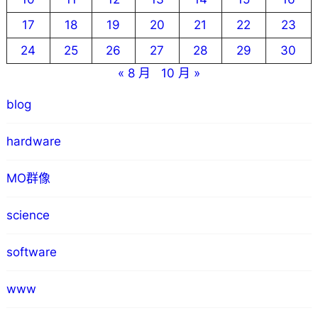
17
18
19
20
21
22
23
24
25
26
27
28
29
30
« 8 月
10 月 »
blog
hardware
MO群像
science
software
www