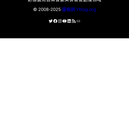
© 2008-2025
優格網 Yblog.org
X
Facebook
Instagram
YouTube
LinkedIn
RSS 資訊提供
連結