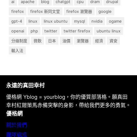
ai
apache
blog
chatgpt
cpu
dram
drupal
firefox
firefox 新同文堂
firefox 瀏覽器
google
gpt-4
linux
linux ubuntu
mysql
nvidia
ogame
openai
php
twitter
twitter firefox
ubuntu linux
分級制度
微軟
日本
油價
瀏覽器
經濟
資安
輸入法
永遠的真田幸村
優格網 Yblog = yourblog，你的優質部落格。願真田
幸村紅鎧策馬赤備突擊的身影，帶給我們更多的勇氣。
優格網
關於我們
團隊組成