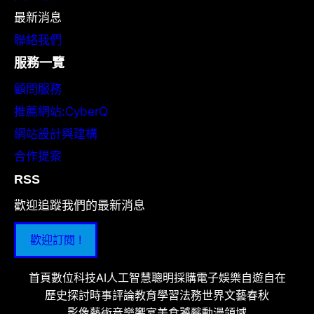
最新消息
聯絡我們
服務一覽
顧問服務
推薦網站:CyberQ
網站設計與建構
合作提案
RSS
歡迎追蹤我們的最新消息
歡迎訂閱 !
首頁
數位科技
AI人工智慧
聰明採購
電子娛樂
自遊自在
歷史探討
時事評論
教育學習
法務世界
文藝春秋
影像藝術
音樂饗宴
美食饕餮
動漫領域