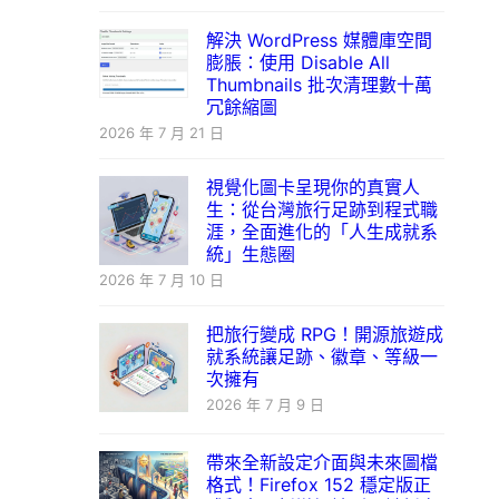
解決 WordPress 媒體庫空間
膨脹：使用 Disable All
Thumbnails 批次清理數十萬
冗餘縮圖
2026 年 7 月 21 日
視覺化圖卡呈現你的真實人
生：從台灣旅行足跡到程式職
涯，全面進化的「人生成就系
統」生態圈
2026 年 7 月 10 日
把旅行變成 RPG！開源旅遊成
就系統讓足跡、徽章、等級一
次擁有
2026 年 7 月 9 日
帶來全新設定介面與未來圖檔
格式！Firefox 152 穩定版正