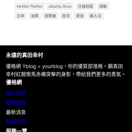
twitter firefox
ubuntu linux
分級制度
微軟
日本
油價
瀏覽器
經濟
資安
輸入法
永遠的真田幸村
優格網 Yblog = yourblog，你的優質部落格。願真田
幸村紅鎧策馬赤備突擊的身影，帶給我們更多的勇氣。
優格網
關於我們
團隊組成
最新消息
聯絡我們
服務一覽