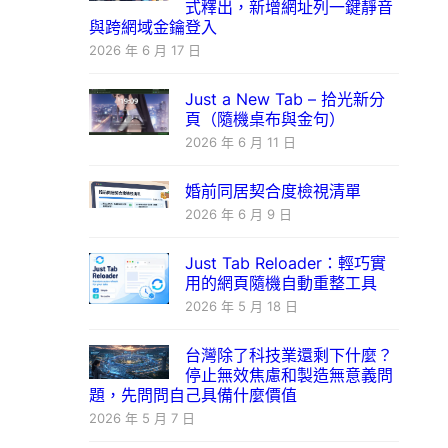
式釋出，新增網址列一鍵靜音
與跨網域金鑰登入
2026 年 6 月 17 日
Just a New Tab – 拾光新分
頁（隨機桌布與金句）
2026 年 6 月 11 日
婚前同居契合度檢視清單
2026 年 6 月 9 日
Just Tab Reloader：輕巧實
用的網頁隨機自動重整工具
2026 年 5 月 18 日
台灣除了科技業還剩下什麼？
停止無效焦慮和製造無意義問
題，先問問自己具備什麼價值
2026 年 5 月 7 日