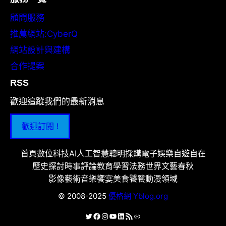
顧問服務
推薦網站:CyberQ
網站設計與建構
合作提案
RSS
歡迎追蹤我們的最新消息
歡迎訂閱 !
首頁
數位科技
AI人工智慧
聰明採購
電子娛樂
自遊自在
歷史探討
時事評論
教育學習
法務世界
文藝春秋
影像藝術
音樂饗宴
美食饕餮
動漫領域
© 2008-2025
優格網 Yblog.org
X
Facebook
Instagram
YouTube
LinkedIn
RSS 資訊提供
連結