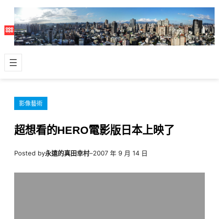
跳
至
主
要
內
容
影像藝術
超想看的HERO電影版日本上映了
Posted by
永遠的真田幸村
–
2007 年 9 月 14 日