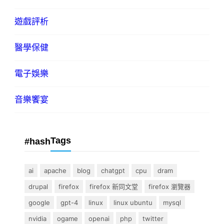
遊戲評析
醫學保健
電子娛樂
音樂饗宴
Tags
#hash
ai
apache
blog
chatgpt
cpu
dram
drupal
firefox
firefox 新同文堂
firefox 瀏覽器
google
gpt-4
linux
linux ubuntu
mysql
nvidia
ogame
openai
php
twitter