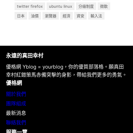
twitter firefox
ubuntu linux
分級制度
微軟
日本
油價
瀏覽器
經濟
資安
輸入法
永遠的真田幸村
優格網 Yblog = yourblog，你的優質部落格。願真田
幸村紅鎧策馬赤備突擊的身影，帶給我們更多的勇氣。
優格網
關於我們
團隊組成
最新消息
聯絡我們
服務一覽