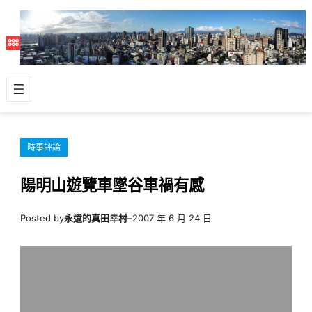
跳
至
主
要
內
容
時事評論
陽明山遊覽車墜谷車禍有感
Posted by
永遠的真田幸村
–
2007 年 6 月 24 日