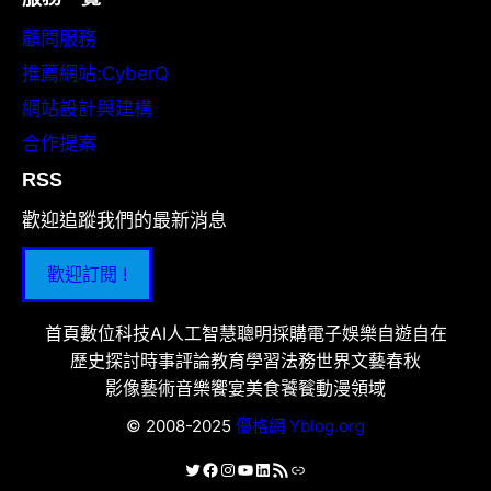
顧問服務
推薦網站:CyberQ
網站設計與建構
合作提案
RSS
歡迎追蹤我們的最新消息
歡迎訂閱 !
首頁
數位科技
AI人工智慧
聰明採購
電子娛樂
自遊自在
歷史探討
時事評論
教育學習
法務世界
文藝春秋
影像藝術
音樂饗宴
美食饕餮
動漫領域
© 2008-2025
優格網 Yblog.org
X
Facebook
Instagram
YouTube
LinkedIn
RSS 資訊提供
連結