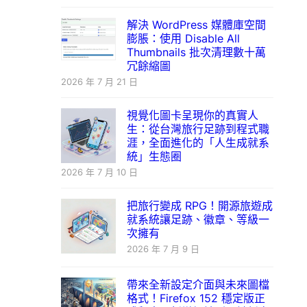
解決 WordPress 媒體庫空間
膨脹：使用 Disable All
Thumbnails 批次清理數十萬
冗餘縮圖
2026 年 7 月 21 日
視覺化圖卡呈現你的真實人
生：從台灣旅行足跡到程式職
涯，全面進化的「人生成就系
統」生態圈
2026 年 7 月 10 日
把旅行變成 RPG！開源旅遊成
就系統讓足跡、徽章、等級一
次擁有
2026 年 7 月 9 日
帶來全新設定介面與未來圖檔
格式！Firefox 152 穩定版正