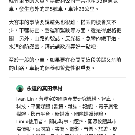
縣竹東市的人員。嘉康利公司一共承租33輛遊覽
車，發生意外的是5號車，車速28公里。
大客車的事故要說避免也很難，搭乘的機會又不
少，車輛檢查、營運和駕駛等方面，還是得嚴格把
關。另外，山路的號誌、反光板、急彎的緩車道、
水溝的防護蓋，拜託請政府弄好一點吧。
至於一般的小車，如果要在夜間開這段美麗又危險
的山路，車輛的保養和警覺性很重要。
永遠的真田幸村
Ivan Lin，有豐富的國際產業研究機構、智庫、
科技、平面媒體 (書籍、雜誌、報紙)、電子廣電
媒體、影音平台、新媒體、國際媒體經驗，
Linux使用者。 關心時事、經濟、開源軟體與市
場情報，喜閱讀、書寫、電影、音樂、旅遊、歷