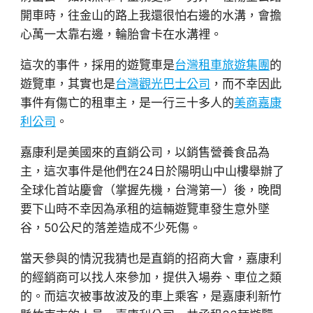
開車時，往金山的路上我還很怕右邊的水溝，會擔
心萬一太靠右邊，輪胎會卡在水溝裡。
這次的事件，採用的遊覽車是
台灣租車旅遊集團
的
遊覽車，其實也是
台灣觀光巴士公司
，而不幸因此
事件有傷亡的租車主，是一行三十多人的
美商嘉康
利公司
。
嘉康利是美國來的直銷公司，以銷售營養食品為
主，這次事件是他們在24日於陽明山中山樓舉辦了
全球化首站慶會（掌握先機，台灣第一）後，晚間
要下山時不幸因為承租的這輛遊覽車發生意外墜
谷，50公尺的落差造成不少死傷。
當天參與的情況我猜也是直銷的招商大會，嘉康利
的經銷商可以找人來參加，提供入場券、車位之類
的。而這次被事故波及的車上乘客，是嘉康利新竹