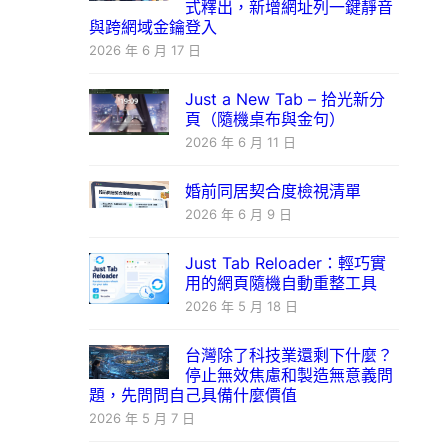
式釋出，新增網址列一鍵靜音
與跨網域金鑰登入
2026 年 6 月 17 日
Just a New Tab – 拾光新分
頁（隨機桌布與金句）
2026 年 6 月 11 日
婚前同居契合度檢視清單
2026 年 6 月 9 日
Just Tab Reloader：輕巧實
用的網頁隨機自動重整工具
2026 年 5 月 18 日
台灣除了科技業還剩下什麼？
停止無效焦慮和製造無意義問
題，先問問自己具備什麼價值
2026 年 5 月 7 日