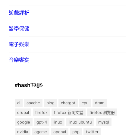
遊戲評析
醫學保健
電子娛樂
音樂饗宴
Tags
#hash
ai
apache
blog
chatgpt
cpu
dram
drupal
firefox
firefox 新同文堂
firefox 瀏覽器
google
gpt-4
linux
linux ubuntu
mysql
nvidia
ogame
openai
php
twitter