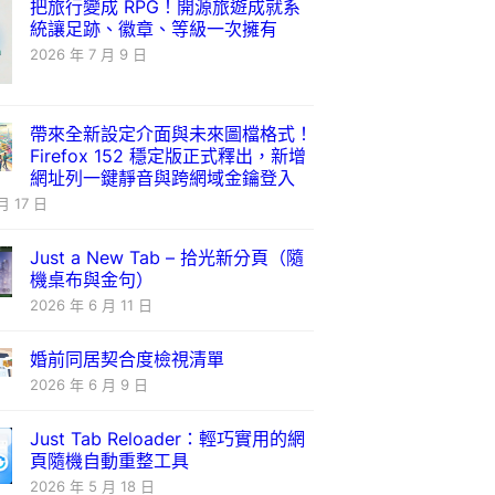
把旅行變成 RPG！開源旅遊成就系
統讓足跡、徽章、等級一次擁有
2026 年 7 月 9 日
帶來全新設定介面與未來圖檔格式！
Firefox 152 穩定版正式釋出，新增
網址列一鍵靜音與跨網域金鑰登入
月 17 日
Just a New Tab – 拾光新分頁（隨
機桌布與金句）
2026 年 6 月 11 日
婚前同居契合度檢視清單
2026 年 6 月 9 日
Just Tab Reloader：輕巧實用的網
頁隨機自動重整工具
2026 年 5 月 18 日