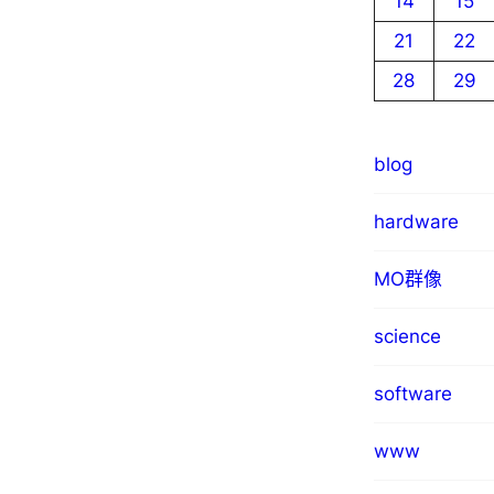
14
15
21
22
28
29
blog
hardware
MO群像
science
software
www