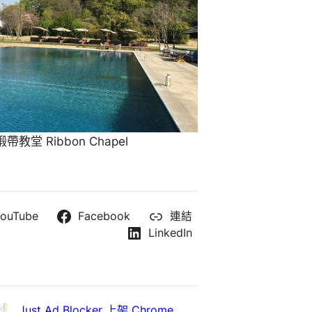
教堂 Ribbon Chapel
ouTube
Facebook
連結
LinkedIn
Just Ad Blocker 上架 Chrome