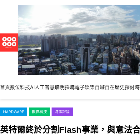
跳
至
主
要
內
容
首頁
數位科技
AI人工智慧
聰明採購
電子娛樂
自遊自在
歷史探討
時
HARDWARE
數位科技
時事評論
英特爾終於分割Flash事業，與意法