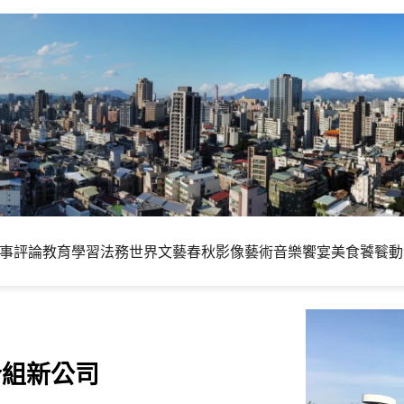
事評論
教育學習
法務世界
文藝春秋
影像藝術
音樂饗宴
美食饕餮
動
合組新公司