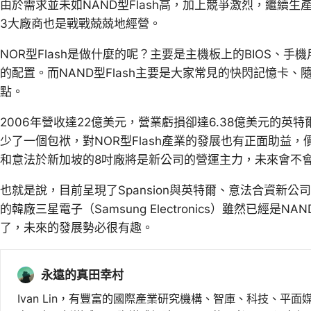
由於需求並未如NAND型Flash高，加上競爭激烈，繼續生產NO
3大廠商也是戰戰兢兢地經營。
NOR型Flash是做什麼的呢？主要是主機板上的BIOS、手
的配置。而NAND型Flash主要是大家常見的快閃記憶卡
點。
2006年營收達22億美元，營業虧損卻達6.38億美元的英特
少了一個包袱，對NOR型Flash產業的發展也有正面助益
和意法於新加坡的8吋廠將是新公司的營運主力，未來會不
也就是說，目前呈現了Spansion與英特爾、意法合資新
的韓廠三星電子（Samsung Electronics）雖然已經是NA
了，未來的發展勢必很有趣。
永遠的真田幸村
Ivan Lin，有豐富的國際產業研究機構、智庫、科技、平面