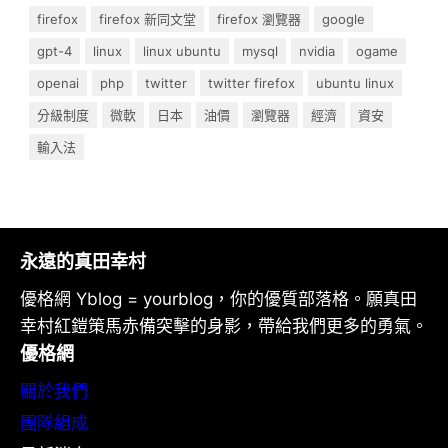
firefox
firefox 新同文堂
firefox 瀏覽器
google
gpt-4
linux
linux ubuntu
mysql
nvidia
ogame
openai
php
twitter
twitter firefox
ubuntu linux
分級制度
微軟
日本
油價
瀏覽器
經濟
資安
輸入法
永遠的真田幸村
優格網 Yblog = yourblog，你的優質部落格。願真田
幸村紅鎧策馬赤備突擊的身影，帶給我們更多的勇氣。
優格網
關於我們
團隊組成