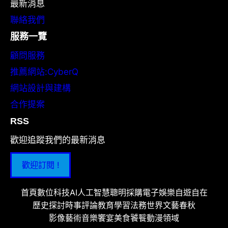
最新消息
聯絡我們
服務一覽
顧問服務
推薦網站:CyberQ
網站設計與建構
合作提案
RSS
歡迎追蹤我們的最新消息
歡迎訂閱 !
首頁
數位科技
AI人工智慧
聰明採購
電子娛樂
自遊自在
歷史探討
時事評論
教育學習
法務世界
文藝春秋
影像藝術
音樂饗宴
美食饕餮
動漫領域