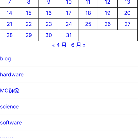
7
8
9
10
11
12
13
14
15
16
17
18
19
20
21
22
23
24
25
26
27
28
29
30
31
« 4 月
6 月 »
blog
hardware
MO群像
science
software