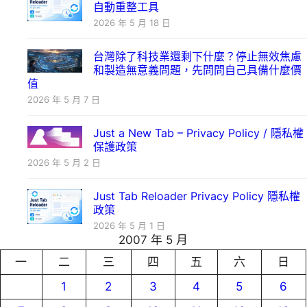
自動重整工具
2026 年 5 月 18 日
台灣除了科技業還剩下什麼？停止無效焦慮
和製造無意義問題，先問問自己具備什麼價
值
2026 年 5 月 7 日
Just a New Tab – Privacy Policy / 隱私權
保護政策
2026 年 5 月 2 日
Just Tab Reloader Privacy Policy 隱私權
政策
2026 年 5 月 1 日
2007 年 5 月
一
二
三
四
五
六
日
1
2
3
4
5
6