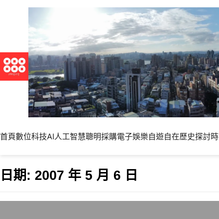
首頁
數位科技
AI人工智慧
聰明採購
電子娛樂
自遊自在
歷史探討
時
日期:
2007 年 5 月 6 日
民進黨總統候選人