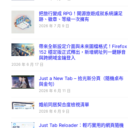
把旅行變成 RPG！開源旅遊成就系統讓足
跡、徽章、等級一次擁有
2026 年 7 月 9 日
帶來全新設定介面與未來圖檔格式！Firefox
152 穩定版正式釋出，新增網址列一鍵靜音
與跨網域金鑰登入
2026 年 6 月 17 日
Just a New Tab – 拾光新分頁（隨機桌布
與金句）
2026 年 6 月 11 日
婚前同居契合度檢視清單
2026 年 6 月 9 日
Just Tab Reloader：輕巧實用的網頁隨機