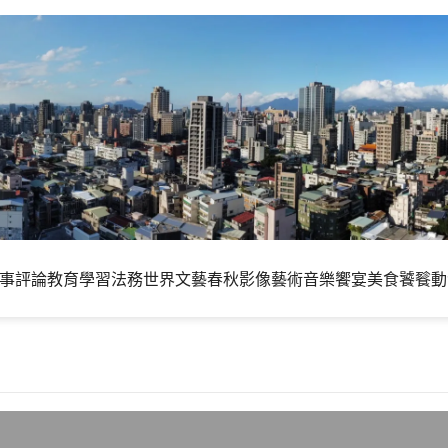
事評論
教育學習
法務世界
文藝春秋
影像藝術
音樂饗宴
美食饕餮
動
初選謝長廷出線