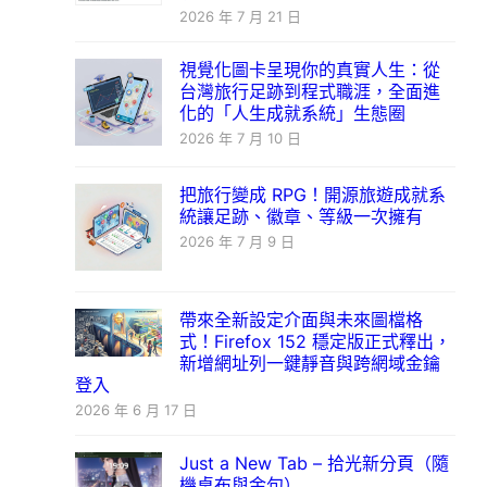
2026 年 7 月 21 日
視覺化圖卡呈現你的真實人生：從
台灣旅行足跡到程式職涯，全面進
化的「人生成就系統」生態圈
2026 年 7 月 10 日
把旅行變成 RPG！開源旅遊成就系
統讓足跡、徽章、等級一次擁有
2026 年 7 月 9 日
帶來全新設定介面與未來圖檔格
式！Firefox 152 穩定版正式釋出，
新增網址列一鍵靜音與跨網域金鑰
登入
2026 年 6 月 17 日
Just a New Tab – 拾光新分頁（隨
機桌布與金句）