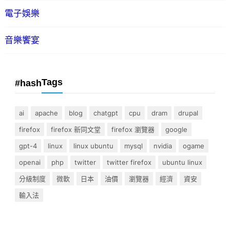
電子娛樂
音樂饗宴
Tags
#hash
ai
apache
blog
chatgpt
cpu
dram
drupal
firefox
firefox 新同文堂
firefox 瀏覽器
google
gpt-4
linux
linux ubuntu
mysql
nvidia
ogame
openai
php
twitter
twitter firefox
ubuntu linux
分級制度
微軟
日本
油價
瀏覽器
經濟
資安
輸入法