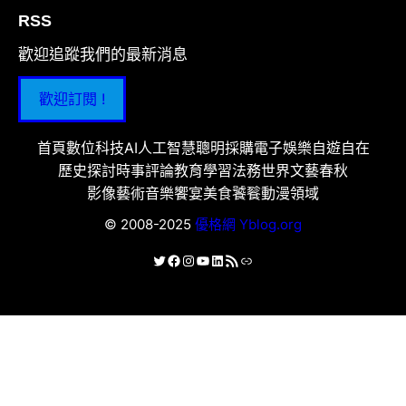
RSS
歡迎追蹤我們的最新消息
歡迎訂閱 !
首頁
數位科技
AI人工智慧
聰明採購
電子娛樂
自遊自在
歷史探討
時事評論
教育學習
法務世界
文藝春秋
影像藝術
音樂饗宴
美食饕餮
動漫領域
© 2008-2025
優格網 Yblog.org
X
Facebook
Instagram
YouTube
LinkedIn
RSS 資訊提供
連結