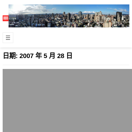
日期:
2007 年 5 月 28 日
負けないで！ZARD主唱阪井泉水亡故，
5首紀念MV整理
2007 年 5 月 28 日
Sigh~ 日本知名團體ZRAD的主唱，爭
議的靈魂人物阪井泉水今天由其所屬的
事務所發佈了亡故的消息，是在5月2…