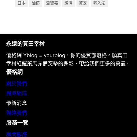
日本
油價
瀏覽器
經濟
資安
輸入法
永遠的真田幸村
優格網 Yblog = yourblog，你的優質部落格。願真田
幸村紅鎧策馬赤備突擊的身影，帶給我們更多的勇氣。
優格網
關於我們
團隊組成
最新消息
聯絡我們
服務一覽
顧問服務