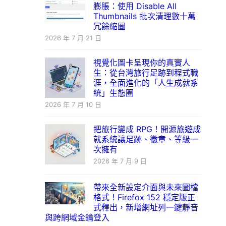
膨脹：使用 Disable All
Thumbnails 批次清理數十萬
冗餘縮圖
2026 年 7 月 21 日
視覺化圖卡呈現你的真實人
生：從台灣旅行足跡到程式職
涯，全面進化的「人生成就系
統」生態圈
2026 年 7 月 10 日
把旅行變成 RPG！開源旅遊成
就系統讓足跡、徽章、等級一
次擁有
2026 年 7 月 9 日
帶來全新設定介面與未來圖檔
格式！Firefox 152 穩定版正
式釋出，新增網址列一鍵靜音
與跨網域金鑰登入