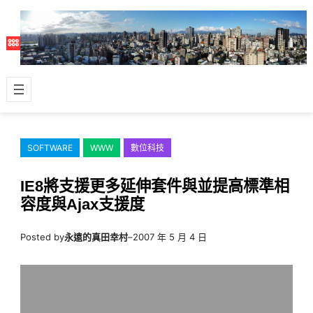
跳
至
主
要
內
容
SOFTWARE
WWW
數位科技
IE8將支援更多延伸套件與並提高標準相
容度與Ajax支援度
Posted by
永遠的真田幸村
–
2007 年 5 月 4 日