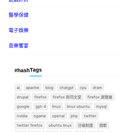
醫學保健
電子娛樂
音樂饗宴
Tags
#hash
ai
apache
blog
chatgpt
cpu
dram
drupal
firefox
firefox 新同文堂
firefox 瀏覽器
google
gpt-4
linux
linux ubuntu
mysql
nvidia
ogame
openai
php
twitter
twitter firefox
ubuntu linux
分級制度
微軟