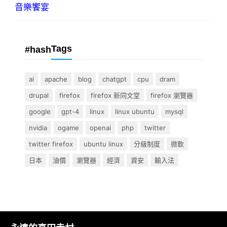
音樂饗宴
Tags
#hash
ai
apache
blog
chatgpt
cpu
dram
drupal
firefox
firefox 新同文堂
firefox 瀏覽器
google
gpt-4
linux
linux ubuntu
mysql
nvidia
ogame
openai
php
twitter
twitter firefox
ubuntu linux
分級制度
微軟
日本
油價
瀏覽器
經濟
資安
輸入法