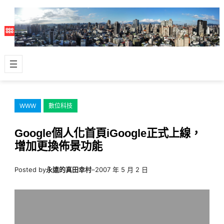
跳
至
主
要
內
容
WWW
數位科技
Google個人化首頁iGoogle正式上線，
增加更換佈景功能
Posted by
永遠的真田幸村
–
2007 年 5 月 2 日