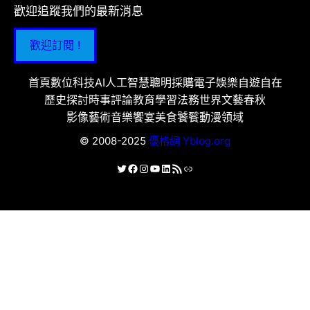
歡迎追蹤我們的最新消息
歡迎訂閱 !
首頁
數位科技
AI人工智慧
聰明採購
電子娛樂
自遊自在
歷史探討
時事評論
教育學習
法務世界
文藝春秋
影像藝術
音樂饗宴
美食饕餮
動漫領域
© 2008-2025
優格網 Yblog.org
X
Facebook
Instagram
YouTube
LinkedIn
RSS 資訊提供
連結