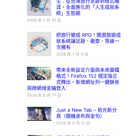
生：從台灣旅行足跡到程式職
涯，全面進化的「人生成就系
統」生態圈
2026 年 7 月 10 日
把旅行變成 RPG！開源旅遊成
就系統讓足跡、徽章、等級一
次擁有
2026 年 7 月 9 日
帶來全新設定介面與未來圖檔
格式！Firefox 152 穩定版正
式釋出，新增網址列一鍵靜音
與跨網域金鑰登入
2026 年 6 月 17 日
Just a New Tab – 拾光新分
頁（隨機桌布與金句）
2026 年 6 月 11 日