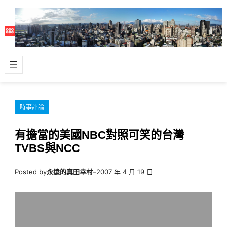
跳
至
主
要
內
容
時事評論
有擔當的美國NBC對照可笑的台灣
TVBS與NCC
Posted by
永遠的真田幸村
–
2007 年 4 月 19 日