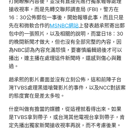
打開瞭解內容後，並沒有直接先進行獨家報導處理
搶收視率，而是先轉交聯邦調查局 (FBI)，警方在
16：30公佈郵包一事後，開始報導此事，而且只是
先在和微軟合作的
MSNBC網站
上發表趙承熙寄出郵
包中的一張照片，以及相關的說明，而當日18：30
的晚間新聞才做大，但也沒有全部完整的內容，因
為NBC認為內容充滿怨憤，要審慎編輯過後才可以
播出，連主播在處理這件新聞時，還感到傷心與難
過。
趙承熙的影片畫面並沒有立刻公佈，這和前陣子台
灣TVBS處理黑道嗆聲影片的事件，以及NCC對該案
的態度實在是差太多啦。
什麼叫做有擔當的媒體，從這裡就看得出來。如果
是TVBS拿到帶子，或台灣其他電視台拿到帶子，肯
定先播出獨家新聞搶收視率再說，而不考慮後果。