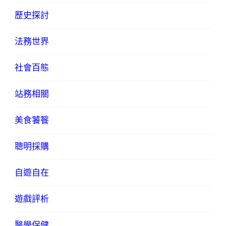
歷史探討
法務世界
社會百態
站務相關
美食饕餮
聰明採購
自遊自在
遊戲評析
醫學保健