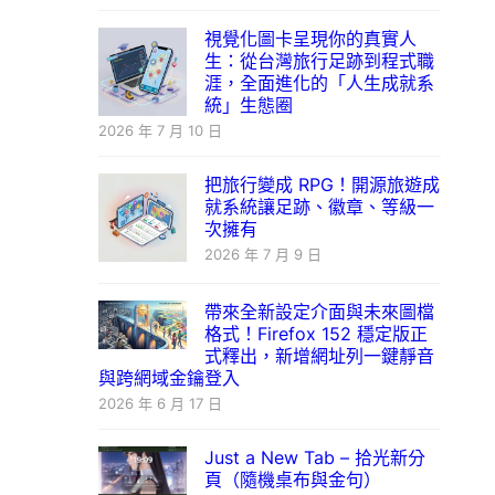
視覺化圖卡呈現你的真實人
生：從台灣旅行足跡到程式職
涯，全面進化的「人生成就系
統」生態圈
2026 年 7 月 10 日
把旅行變成 RPG！開源旅遊成
就系統讓足跡、徽章、等級一
次擁有
2026 年 7 月 9 日
帶來全新設定介面與未來圖檔
格式！Firefox 152 穩定版正
式釋出，新增網址列一鍵靜音
與跨網域金鑰登入
2026 年 6 月 17 日
Just a New Tab – 拾光新分
頁（隨機桌布與金句）