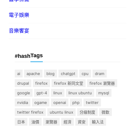
電子娛樂
音樂饗宴
Tags
#hash
ai
apache
blog
chatgpt
cpu
dram
drupal
firefox
firefox 新同文堂
firefox 瀏覽器
google
gpt-4
linux
linux ubuntu
mysql
nvidia
ogame
openai
php
twitter
twitter firefox
ubuntu linux
分級制度
微軟
日本
油價
瀏覽器
經濟
資安
輸入法