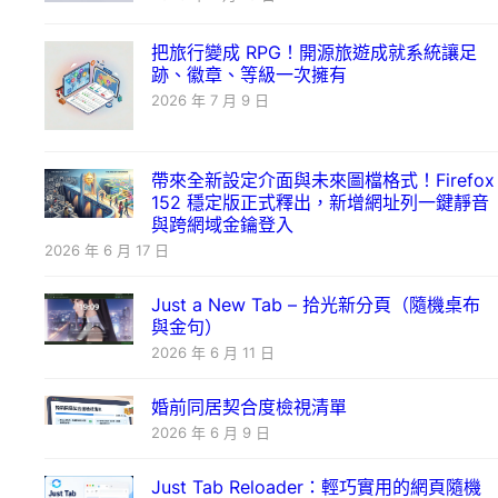
把旅行變成 RPG！開源旅遊成就系統讓足
跡、徽章、等級一次擁有
2026 年 7 月 9 日
帶來全新設定介面與未來圖檔格式！Firefox
152 穩定版正式釋出，新增網址列一鍵靜音
與跨網域金鑰登入
2026 年 6 月 17 日
Just a New Tab – 拾光新分頁（隨機桌布
與金句）
2026 年 6 月 11 日
婚前同居契合度檢視清單
2026 年 6 月 9 日
Just Tab Reloader：輕巧實用的網頁隨機