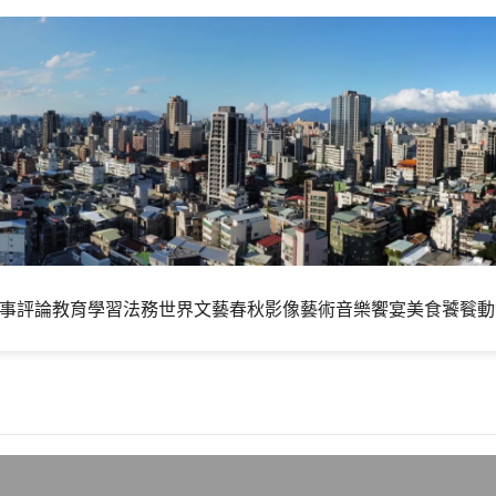
事評論
教育學習
法務世界
文藝春秋
影像藝術
音樂饗宴
美食饕餮
動
網站網址的混亂看政府網站架構的弊病