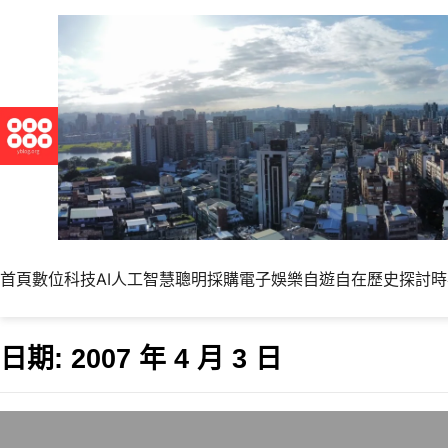
首頁
數位科技
AI人工智慧
聰明採購
電子娛樂
自遊自在
歷史探討
時
日期:
2007 年 4 月 3 日
從台灣觀光局外文