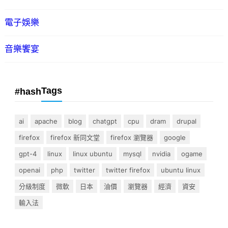
電子娛樂
音樂饗宴
Tags
#hash
ai
apache
blog
chatgpt
cpu
dram
drupal
firefox
firefox 新同文堂
firefox 瀏覽器
google
gpt-4
linux
linux ubuntu
mysql
nvidia
ogame
openai
php
twitter
twitter firefox
ubuntu linux
分級制度
微軟
日本
油價
瀏覽器
經濟
資安
輸入法