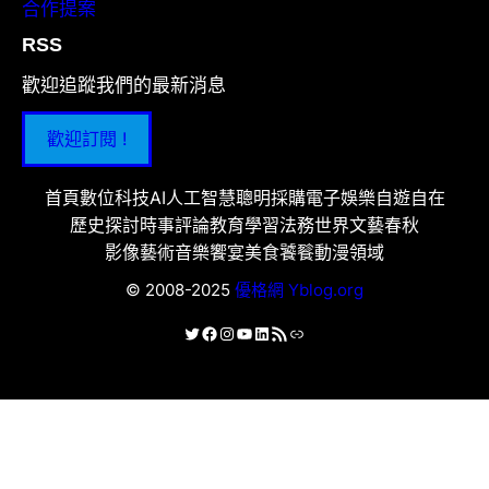
合作提案
RSS
歡迎追蹤我們的最新消息
歡迎訂閱 !
首頁
數位科技
AI人工智慧
聰明採購
電子娛樂
自遊自在
歷史探討
時事評論
教育學習
法務世界
文藝春秋
影像藝術
音樂饗宴
美食饕餮
動漫領域
© 2008-2025
優格網 Yblog.org
X
Facebook
Instagram
YouTube
LinkedIn
RSS 資訊提供
連結