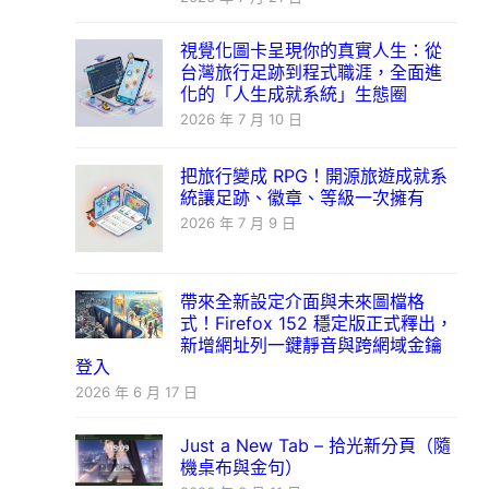
視覺化圖卡呈現你的真實人生：從
台灣旅行足跡到程式職涯，全面進
化的「人生成就系統」生態圈
2026 年 7 月 10 日
把旅行變成 RPG！開源旅遊成就系
統讓足跡、徽章、等級一次擁有
2026 年 7 月 9 日
帶來全新設定介面與未來圖檔格
式！Firefox 152 穩定版正式釋出，
新增網址列一鍵靜音與跨網域金鑰
登入
2026 年 6 月 17 日
Just a New Tab – 拾光新分頁（隨
機桌布與金句）