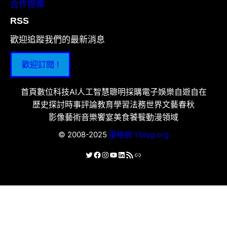
合作提案
RSS
歡迎追蹤我們的最新消息
歡迎訂閱 !
首頁
數位科技
AI人工智慧
聰明採購
電子娛樂
自遊自在
歷史探討
時事評論
教育學習
法務世界
文藝春秋
影像藝術
音樂饗宴
美食饕餮
動漫領域
© 2008-2025
優格網 Yblog.org
X
Facebook
Instagram
YouTube
LinkedIn
RSS 資訊提供
連結