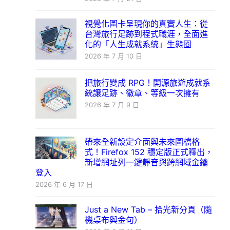
視覺化圖卡呈現你的真實人生：從
台灣旅行足跡到程式職涯，全面進
化的「人生成就系統」生態圈
2026 年 7 月 10 日
把旅行變成 RPG！開源旅遊成就系
統讓足跡、徽章、等級一次擁有
2026 年 7 月 9 日
帶來全新設定介面與未來圖檔格
式！Firefox 152 穩定版正式釋出，
新增網址列一鍵靜音與跨網域金鑰
登入
2026 年 6 月 17 日
Just a New Tab – 拾光新分頁（隨
機桌布與金句）