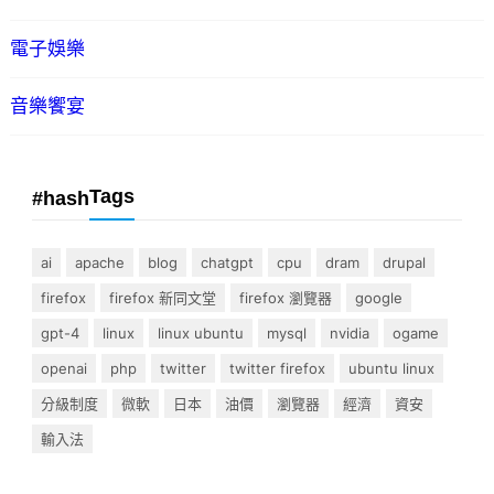
電子娛樂
音樂饗宴
Tags
#hash
ai
apache
blog
chatgpt
cpu
dram
drupal
firefox
firefox 新同文堂
firefox 瀏覽器
google
gpt-4
linux
linux ubuntu
mysql
nvidia
ogame
openai
php
twitter
twitter firefox
ubuntu linux
分級制度
微軟
日本
油價
瀏覽器
經濟
資安
輸入法