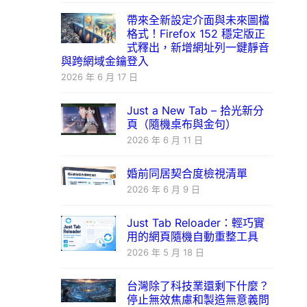
帶來全新設定介面與未來圖檔
格式！Firefox 152 穩定版正
式釋出，新增網址列一鍵靜音
與跨網域金鑰登入
2026 年 6 月 17 日
Just a New Tab – 拾光新分
頁（隨機桌布與金句）
2026 年 6 月 11 日
婚前同居契合度檢視清單
2026 年 6 月 9 日
Just Tab Reloader：輕巧實
用的網頁隨機自動重整工具
2026 年 5 月 18 日
台灣除了科技業還剩下什麼？
停止無效焦慮和製造無意義問