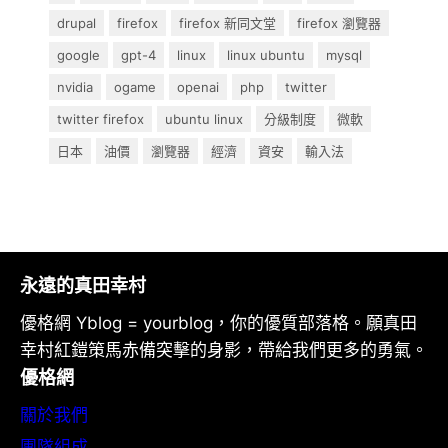
drupal
firefox
firefox 新同文堂
firefox 瀏覽器
google
gpt-4
linux
linux ubuntu
mysql
nvidia
ogame
openai
php
twitter
twitter firefox
ubuntu linux
分級制度
微軟
日本
油價
瀏覽器
經濟
資安
輸入法
永遠的真田幸村
優格網 Yblog = yourblog，你的優質部落格。願真田
幸村紅鎧策馬赤備突擊的身影，帶給我們更多的勇氣。
優格網
關於我們
團隊組成