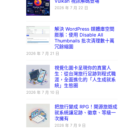
Vulkan 視訊解碼登場
2026 年 7 月 22 日
解決 WordPress 媒體庫空間
膨脹：使用 Disable All
Thumbnails 批次清理數十萬
冗餘縮圖
2026 年 7 月 21 日
視覺化圖卡呈現你的真實人
生：從台灣旅行足跡到程式職
涯，全面進化的「人生成就系
統」生態圈
2026 年 7 月 10 日
把旅行變成 RPG！開源旅遊成
就系統讓足跡、徽章、等級一
次擁有
2026 年 7 月 9 日