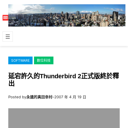
跳
至
主
要
內
容
SOFTWARE
數位科技
延宕許久的Thunderbird 2正式版終於釋
出
Posted by
永遠的真田幸村
–
2007 年 4 月 19 日