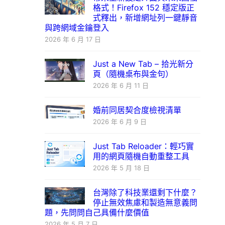
格式！Firefox 152 穩定版正
式釋出，新增網址列一鍵靜音
與跨網域金鑰登入
2026 年 6 月 17 日
Just a New Tab – 拾光新分
頁（隨機桌布與金句）
2026 年 6 月 11 日
婚前同居契合度檢視清單
2026 年 6 月 9 日
Just Tab Reloader：輕巧實
用的網頁隨機自動重整工具
2026 年 5 月 18 日
台灣除了科技業還剩下什麼？
停止無效焦慮和製造無意義問
題，先問問自己具備什麼價值
2026 年 5 月 7 日