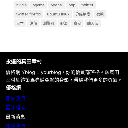
nvidia
ogame
openai
php
twitter
twitter firefox
ubuntu linux
分級制度
微軟
日本
油價
瀏覽器
經濟
資安
輸入法
永遠的真田幸村
優格網 Yblog = yourblog，你的優質部落格。願真田
幸村紅鎧策馬赤備突擊的身影，帶給我們更多的勇氣。
優格網
關於我們
團隊組成
最新消息
聯絡我們