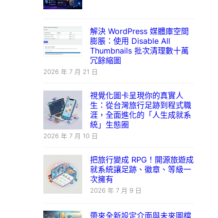
解決 WordPress 媒體庫空間
膨脹：使用 Disable All
Thumbnails 批次清理數十萬
冗餘縮圖
2026 年 7 月 21 日
視覺化圖卡呈現你的真實人
生：從台灣旅行足跡到程式職
涯，全面進化的「人生成就系
統」生態圈
2026 年 7 月 10 日
把旅行變成 RPG！開源旅遊成
就系統讓足跡、徽章、等級一
次擁有
2026 年 7 月 9 日
帶來全新設定介面與未來圖檔