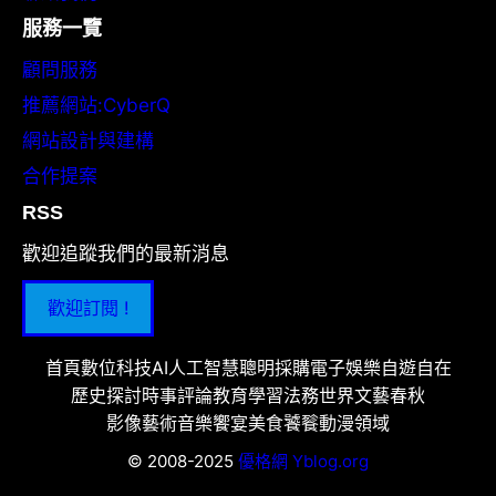
服務一覽
顧問服務
推薦網站:CyberQ
網站設計與建構
合作提案
RSS
歡迎追蹤我們的最新消息
歡迎訂閱 !
首頁
數位科技
AI人工智慧
聰明採購
電子娛樂
自遊自在
歷史探討
時事評論
教育學習
法務世界
文藝春秋
影像藝術
音樂饗宴
美食饕餮
動漫領域
© 2008-2025
優格網 Yblog.org