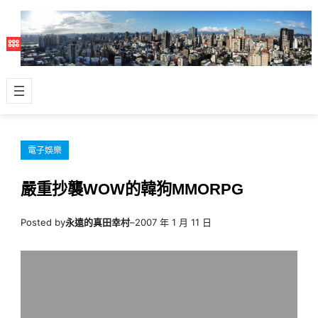
跳
至
主
要
內
容
電子娛樂
嚴重抄襲WOW的韓狗MMORPG
Posted by
永遠的真田幸村
–
2007 年 1 月 11 日