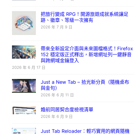
把旅行變成 RPG！開源旅遊成就系統讓足
跡、徽章、等級一次擁有
2026 年 7 月 9 日
帶來全新設定介面與未來圖檔格式！Firefox
152 穩定版正式釋出，新增網址列一鍵靜音
與跨網域金鑰登入
2026 年 6 月 17 日
Just a New Tab – 拾光新分頁（隨機桌布
與金句）
2026 年 6 月 11 日
婚前同居契合度檢視清單
2026 年 6 月 9 日
Just Tab Reloader：輕巧實用的網頁隨機