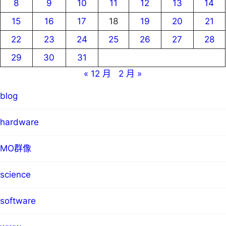
8
9
10
11
12
13
14
15
16
17
18
19
20
21
22
23
24
25
26
27
28
29
30
31
« 12 月
2 月 »
blog
hardware
MO群像
science
software