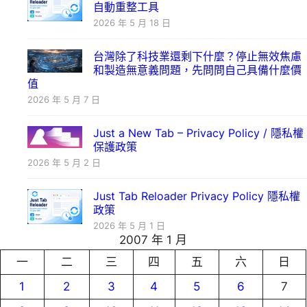
自動重整工具
2026 年 5 月 18 日
台灣除了科技業還剩下什麼？停止無效焦慮
和製造無意義問題，先問問自己具備什麼價
值
2026 年 5 月 7 日
Just a New Tab – Privacy Policy / 隱私權
保護政策
2026 年 5 月 2 日
Just Tab Reloader Privacy Policy 隱私權
政策
2026 年 5 月 1 日
2007 年 1 月
一
二
三
四
五
六
日
1
2
3
4
5
6
7