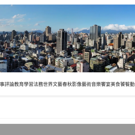
事評論
教育學習
法務世界
文藝春秋
影像藝術
音樂饗宴
美食饕餮
動
割了