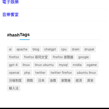
電子娛樂
音樂饗宴
Tags
#hash
ai
apache
blog
chatgpt
cpu
dram
drupal
firefox
firefox 新同文堂
firefox 瀏覽器
google
gpt-4
linux
linux ubuntu
mysql
nvidia
ogame
openai
php
twitter
twitter firefox
ubuntu linux
分級制度
微軟
日本
油價
瀏覽器
經濟
資安
輸入法