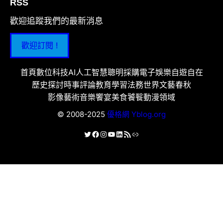
RSS
歡迎追蹤我們的最新消息
歡迎訂閱 !
首頁
數位科技
AI人工智慧
聰明採購
電子娛樂
自遊自在
歷史探討
時事評論
教育學習
法務世界
文藝春秋
影像藝術
音樂饗宴
美食饕餮
動漫領域
© 2008-2025
優格網 Yblog.org
X
Facebook
Instagram
YouTube
LinkedIn
RSS 資訊提供
連結