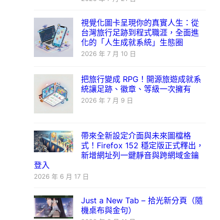
視覺化圖卡呈現你的真實人生：從
台灣旅行足跡到程式職涯，全面進
化的「人生成就系統」生態圈
2026 年 7 月 10 日
把旅行變成 RPG！開源旅遊成就系
統讓足跡、徽章、等級一次擁有
2026 年 7 月 9 日
帶來全新設定介面與未來圖檔格
式！Firefox 152 穩定版正式釋出，
新增網址列一鍵靜音與跨網域金鑰
登入
2026 年 6 月 17 日
Just a New Tab – 拾光新分頁（隨
機桌布與金句）