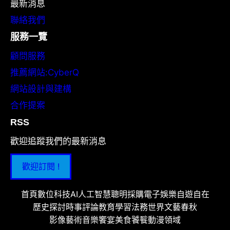
最新消息
聯絡我們
服務一覽
顧問服務
推薦網站:CyberQ
網站設計與建構
合作提案
RSS
歡迎追蹤我們的最新消息
歡迎訂閱 !
首頁
數位科技
AI人工智慧
聰明採購
電子娛樂
自遊自在
歷史探討
時事評論
教育學習
法務世界
文藝春秋
影像藝術
音樂饗宴
美食饕餮
動漫領域