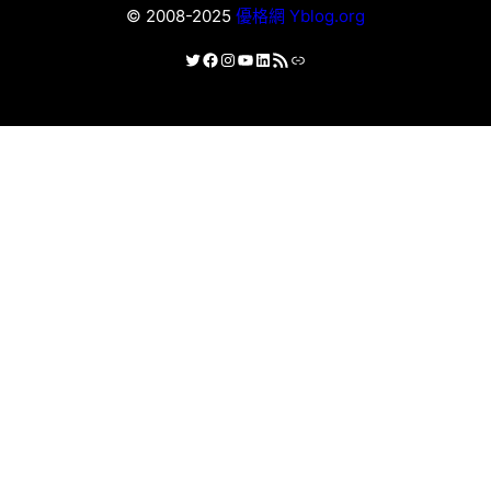
© 2008-2025
優格網 Yblog.org
X
Facebook
Instagram
YouTube
LinkedIn
RSS 資訊提供
連結