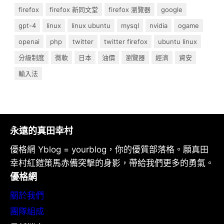
firefox
firefox 新同文堂
firefox 瀏覽器
google
gpt-4
linux
linux ubuntu
mysql
nvidia
ogame
openai
php
twitter
twitter firefox
ubuntu linux
分級制度
微軟
日本
油價
瀏覽器
經濟
資安
輸入法
永遠的真田幸村
優格網 Yblog = yourblog，你的優質部落格。願真田
幸村紅鎧策馬赤備突擊的身影，帶給我們更多的勇氣。
優格網
關於我們
團隊組成