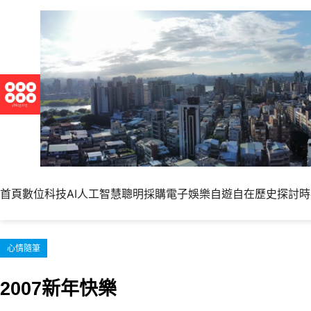
跳
至
主
要
內
容
首頁
數位科技
AI人工智慧
聰明採購
電子娛樂
自遊自在
歷史探討
時
心情隨筆
2007新年快樂