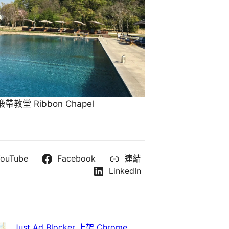
教堂 Ribbon Chapel
ouTube
Facebook
連結
LinkedIn
Just Ad Blocker 上架 Chrome