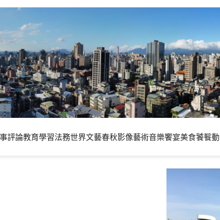
事評論
教育學習
法務世界
文藝春秋
影像藝術
音樂饗宴
美食饕餮
動