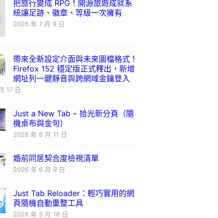
把旅行變成 RPG！開源旅遊成就系
統讓足跡、徽章、等級一次擁有
2026 年 7 月 9 日
帶來全新設定介面與未來圖檔格式！
Firefox 152 穩定版正式釋出，新增
網址列一鍵靜音與跨網域金鑰登入
月 17 日
Just a New Tab – 拾光新分頁（隨
機桌布與金句）
2026 年 6 月 11 日
婚前同居契合度檢視清單
2026 年 6 月 9 日
Just Tab Reloader：輕巧實用的網
頁隨機自動重整工具
2026 年 5 月 18 日