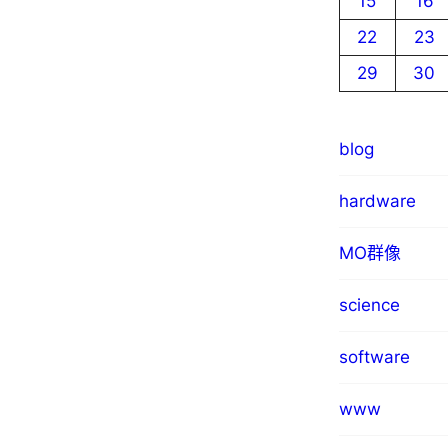
15
16
22
23
29
30
blog
hardware
MO群像
science
software
www