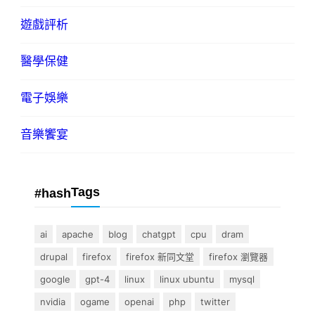
遊戲評析
醫學保健
電子娛樂
音樂饗宴
Tags
#hash
ai
apache
blog
chatgpt
cpu
dram
drupal
firefox
firefox 新同文堂
firefox 瀏覽器
google
gpt-4
linux
linux ubuntu
mysql
nvidia
ogame
openai
php
twitter