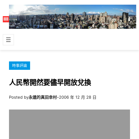
跳
至
主
要
內
容
時事評論
人民幣開然要儘早開放兌換
Posted by
永遠的真田幸村
–
2006 年 12 月 28 日