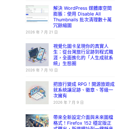
解決 WordPress 媒體庫空間
膨脹：使用 Disable All
Thumbnails 批次清理數十萬
冗餘縮圖
2026 年 7 月 21 日
視覺化圖卡呈現你的真實人
生：從台灣旅行足跡到程式職
涯，全面進化的「人生成就系
統」生態圈
2026 年 7 月 10 日
把旅行變成 RPG！開源旅遊成
就系統讓足跡、徽章、等級一
次擁有
2026 年 7 月 9 日
帶來全新設定介面與未來圖檔
格式！Firefox 152 穩定版正
式釋出，新增網址列一鍵靜音