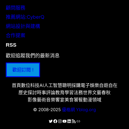
顧問服務
推薦網站:CyberQ
網站設計與建構
合作提案
RSS
歡迎追蹤我們的最新消息
歡迎訂閱 !
首頁
數位科技
AI人工智慧
聰明採購
電子娛樂
自遊自在
歷史探討
時事評論
教育學習
法務世界
文藝春秋
影像藝術
音樂饗宴
美食饕餮
動漫領域
© 2008-2025
優格網 Yblog.org
X
Facebook
Instagram
YouTube
LinkedIn
RSS 資訊提供
連結