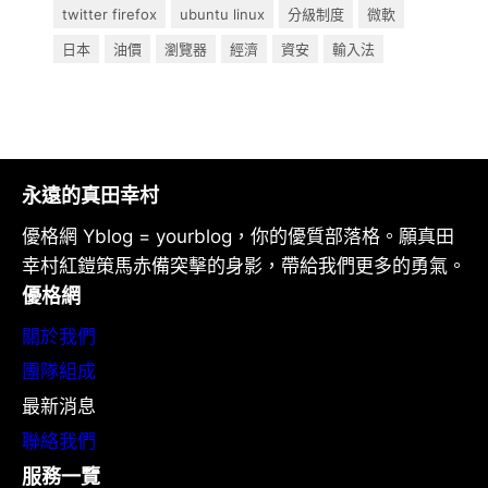
twitter firefox
ubuntu linux
分級制度
微軟
日本
油價
瀏覽器
經濟
資安
輸入法
永遠的真田幸村
優格網 Yblog = yourblog，你的優質部落格。願真田
幸村紅鎧策馬赤備突擊的身影，帶給我們更多的勇氣。
優格網
關於我們
團隊組成
最新消息
聯絡我們
服務一覽