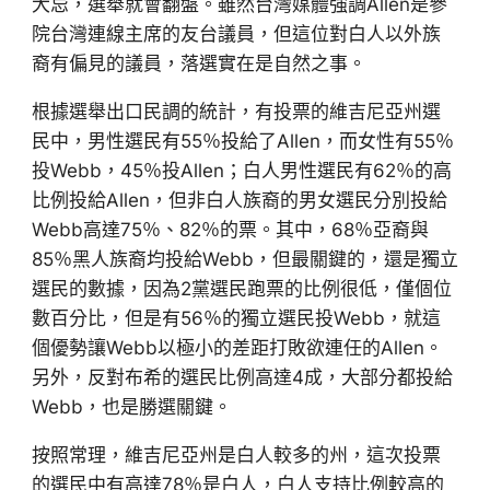
大忌，選舉就會翻盤。雖然台灣媒體強調Allen是參
院台灣連線主席的友台議員，但這位對白人以外族
裔有偏見的議員，落選實在是自然之事。
根據選舉出口民調的統計，有投票的維吉尼亞州選
民中，男性選民有55％投給了Allen，而女性有55％
投Webb，45％投Allen；白人男性選民有62％的高
比例投給Allen，但非白人族裔的男女選民分別投給
Webb高達75％、82％的票。其中，68％亞裔與
85％黑人族裔均投給Webb，但最關鍵的，還是獨立
選民的數據，因為2黨選民跑票的比例很低，僅個位
數百分比，但是有56％的獨立選民投Webb，就這
個優勢讓Webb以極小的差距打敗欲連任的Allen。
另外，反對布希的選民比例高達4成，大部分都投給
Webb，也是勝選關鍵。
按照常理，維吉尼亞州是白人較多的州，這次投票
的選民中有高達78％是白人，白人支持比例較高的