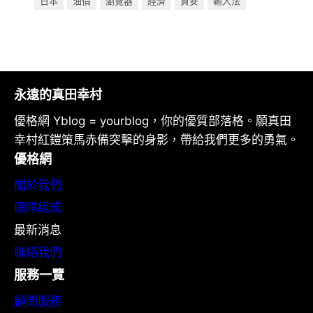
日本
油價
瀏覽器
經濟
資安
輸入法
永遠的真田幸村
優格網 Yblog = yourblog，你的優質部落格。願真田
幸村紅鎧策馬赤備突擊的身影，帶給我們更多的勇氣。
優格網
關於我們
團隊組成
最新消息
聯絡我們
服務一覽
顧問服務