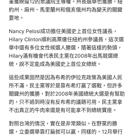
重獲睽違12的眾議院主導權。州長選舉也獲勝，紐
約州、麻州、馬里蘭州和俄亥俄州均為變天的關鍵
要地。
Nancy Pelosi成功擔任美國史上首位女性議長，
Hilary Clinton順利高票連任紐約州參議員，這次選
舉中還有多位女性候選人勝選，隨著這樣的勢頭，
Hilary滿有機會代表民主黨在2008年出馬競選總
統，說不定能成為美國史上首位女總統。
這些成果固然是因為布希的伊拉克政策為美國人民
所不滿，民主黨等於是靠布希打贏了選戰，但許多
關鍵州的獲勝，對於2008年美國總統大選是有幫助
的，只不過到時沒有反布希的議題可用，民主黨拿
不出真正的牛肉來還是有可能拿不到總統寶座。
對照台灣的情況，實在是非常類似。在野黨的勝
選，立委選舉靠打扁就可以贏，同樣的，12月舉行