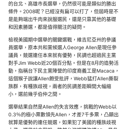
的台北、高雄市長選舉，仍然很可能是類似的勝出
條件。2008呢？已經沒有扁可以打了，但屆時是不
是能夠端出牛肉來說服選民，還是只靠其他的基礎
和因素勝選，都是值得關注的疑問。
檢視美國期中選舉的關鍵選戰，維吉尼亞州的參議
員選舉，原本共和黨候選人George Allen是現任參
議員，競選連任本來就有優勢，民調也超過民主黨
對手Jim Webb近20個百分點。但是在8月的造勢活
動，指稱台下民主黨陣營的印度裔義工是Macaca，
這個猴子說讓Allen飽受批評，Webb猛打Allen撕裂
族群，有種族歧視，兩者的民調差距瞬間大幅縮
小，選前幾乎伯仲之間。
選舉結果自然是Allen的失言效應，挑戰的Webb以
0.3％的極小票數領先Allen，才差7千多票，凸顯出
就算是優勢的連任競選，如果犯了美國的種族歧視