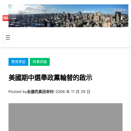
跳
至
主
要
內
容
教育學習
時事評論
美國期中選舉政黨輪替的啟示
Posted by
永遠的真田幸村
–
2006 年 11 月 29 日