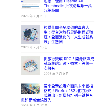
膨脹：使用 Disable All
Thumbnails 批次清理數十萬
冗餘縮圖
2026 年 7 月 21 日
視覺化圖卡呈現你的真實人
生：從台灣旅行足跡到程式職
涯，全面進化的「人生成就系
統」生態圈
2026 年 7 月 10 日
把旅行變成 RPG！開源旅遊成
就系統讓足跡、徽章、等級一
次擁有
2026 年 7 月 9 日
帶來全新設定介面與未來圖檔
格式！Firefox 152 穩定版正
式釋出，新增網址列一鍵靜音
與跨網域金鑰登入
2026 年 6 月 17 日