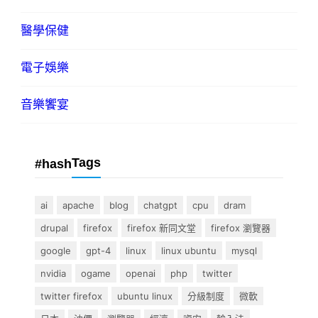
醫學保健
電子娛樂
音樂饗宴
Tags
#hash
ai
apache
blog
chatgpt
cpu
dram
drupal
firefox
firefox 新同文堂
firefox 瀏覽器
google
gpt-4
linux
linux ubuntu
mysql
nvidia
ogame
openai
php
twitter
twitter firefox
ubuntu linux
分級制度
微軟