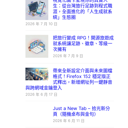
視覺化圖卡呈現你的真實人
生：從台灣旅行足跡到程式職
涯，全面進化的「人生成就系
統」生態圈
2026 年 7 月 10 日
把旅行變成 RPG！開源旅遊成
就系統讓足跡、徽章、等級一
次擁有
2026 年 7 月 9 日
帶來全新設定介面與未來圖檔
格式！Firefox 152 穩定版正
式釋出，新增網址列一鍵靜音
與跨網域金鑰登入
2026 年 6 月 17 日
Just a New Tab – 拾光新分
頁（隨機桌布與金句）
2026 年 6 月 11 日