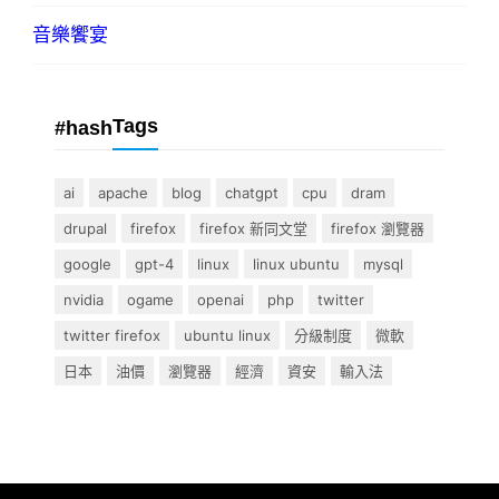
音樂饗宴
Tags
#hash
ai
apache
blog
chatgpt
cpu
dram
drupal
firefox
firefox 新同文堂
firefox 瀏覽器
google
gpt-4
linux
linux ubuntu
mysql
nvidia
ogame
openai
php
twitter
twitter firefox
ubuntu linux
分級制度
微軟
日本
油價
瀏覽器
經濟
資安
輸入法