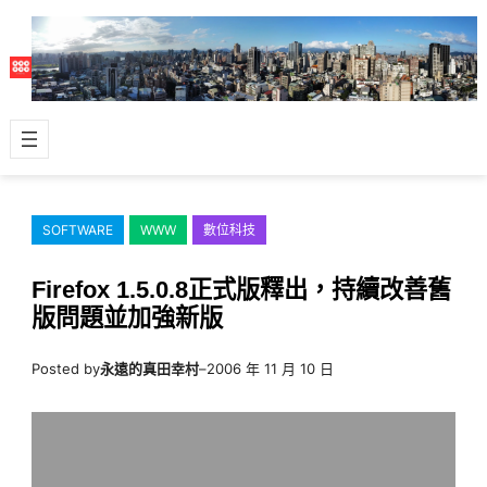
跳
至
主
要
內
容
SOFTWARE
WWW
數位科技
Firefox 1.5.0.8正式版釋出，持續改善舊
版問題並加強新版
Posted by
永遠的真田幸村
–
2006 年 11 月 10 日