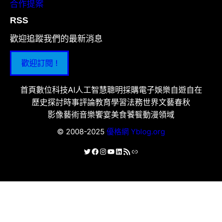
合作提案
RSS
歡迎追蹤我們的最新消息
歡迎訂閱 !
首頁
數位科技
AI人工智慧
聰明採購
電子娛樂
自遊自在
歷史探討
時事評論
教育學習
法務世界
文藝春秋
影像藝術
音樂饗宴
美食饕餮
動漫領域
© 2008-2025
優格網 Yblog.org
X
Facebook
Instagram
YouTube
LinkedIn
RSS 資訊提供
連結