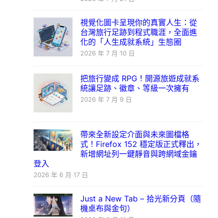
視覺化圖卡呈現你的真實人生：從
台灣旅行足跡到程式職涯，全面進
化的「人生成就系統」生態圈
2026 年 7 月 10 日
把旅行變成 RPG！開源旅遊成就系
統讓足跡、徽章、等級一次擁有
2026 年 7 月 9 日
帶來全新設定介面與未來圖檔格
式！Firefox 152 穩定版正式釋出，
新增網址列一鍵靜音與跨網域金鑰
登入
2026 年 6 月 17 日
Just a New Tab – 拾光新分頁（隨
機桌布與金句）