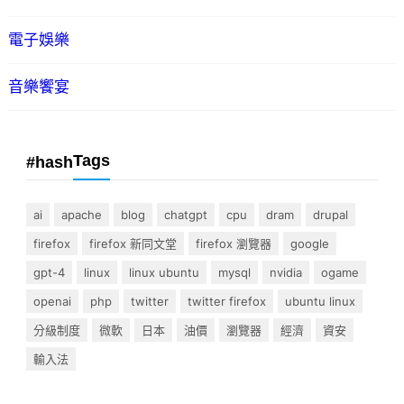
電子娛樂
音樂饗宴
Tags
#hash
ai
apache
blog
chatgpt
cpu
dram
drupal
firefox
firefox 新同文堂
firefox 瀏覽器
google
gpt-4
linux
linux ubuntu
mysql
nvidia
ogame
openai
php
twitter
twitter firefox
ubuntu linux
分級制度
微軟
日本
油價
瀏覽器
經濟
資安
輸入法