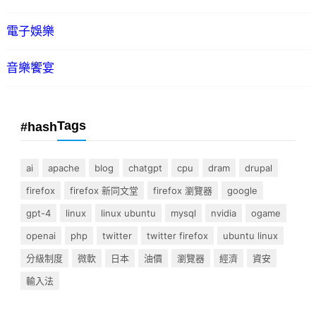
電子娛樂
音樂饗宴
Tags
#hash
ai
apache
blog
chatgpt
cpu
dram
drupal
firefox
firefox 新同文堂
firefox 瀏覽器
google
gpt-4
linux
linux ubuntu
mysql
nvidia
ogame
openai
php
twitter
twitter firefox
ubuntu linux
分級制度
微軟
日本
油價
瀏覽器
經濟
資安
輸入法