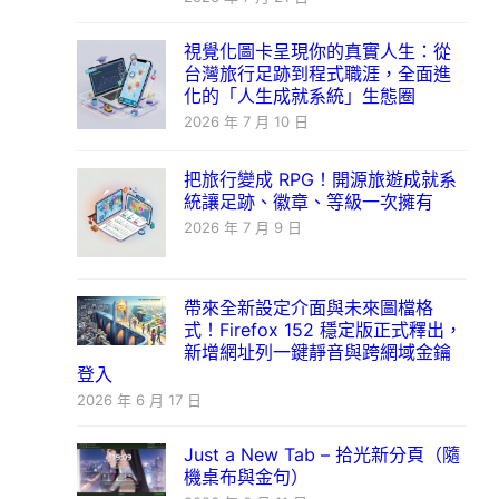
視覺化圖卡呈現你的真實人生：從
台灣旅行足跡到程式職涯，全面進
化的「人生成就系統」生態圈
2026 年 7 月 10 日
把旅行變成 RPG！開源旅遊成就系
統讓足跡、徽章、等級一次擁有
2026 年 7 月 9 日
帶來全新設定介面與未來圖檔格
式！Firefox 152 穩定版正式釋出，
新增網址列一鍵靜音與跨網域金鑰
登入
2026 年 6 月 17 日
Just a New Tab – 拾光新分頁（隨
機桌布與金句）