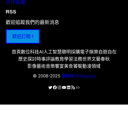
合作提案
RSS
歡迎追蹤我們的最新消息
歡迎訂閱 !
首頁
數位科技
AI人工智慧
聰明採購
電子娛樂
自遊自在
歷史探討
時事評論
教育學習
法務世界
文藝春秋
影像藝術
音樂饗宴
美食饕餮
動漫領域
© 2008-2025
優格網 Yblog.org
X
Facebook
Instagram
YouTube
LinkedIn
RSS 資訊提供
連結