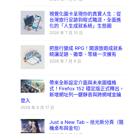
視覺化圖卡呈現你的真實人生：從
台灣旅行足跡到程式職涯，全面進
化的「人生成就系統」生態圈
2026 年 7 月 10 日
把旅行變成 RPG！開源旅遊成就系
統讓足跡、徽章、等級一次擁有
2026 年 7 月 9 日
帶來全新設定介面與未來圖檔格
式！Firefox 152 穩定版正式釋出，
新增網址列一鍵靜音與跨網域金鑰
登入
2026 年 6 月 17 日
Just a New Tab – 拾光新分頁（隨
機桌布與金句）