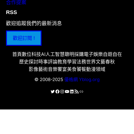
合作提案
RSS
歡迎追蹤我們的最新消息
歡迎訂閱 !
首頁
數位科技
AI人工智慧
聰明採購
電子娛樂
自遊自在
歷史探討
時事評論
教育學習
法務世界
文藝春秋
影像藝術
音樂饗宴
美食饕餮
動漫領域
© 2008-2025
優格網 Yblog.org
X
Facebook
Instagram
YouTube
LinkedIn
RSS 資訊提供
連結