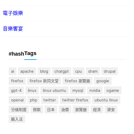
電子娛樂
音樂饗宴
Tags
#hash
ai
apache
blog
chatgpt
cpu
dram
drupal
firefox
firefox 新同文堂
firefox 瀏覽器
google
gpt-4
linux
linux ubuntu
mysql
nvidia
ogame
openai
php
twitter
twitter firefox
ubuntu linux
分級制度
微軟
日本
油價
瀏覽器
經濟
資安
輸入法