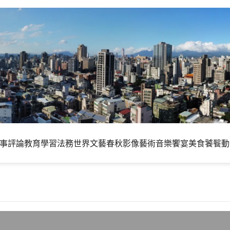
事評論
教育學習
法務世界
文藝春秋
影像藝術
音樂饗宴
美食饕餮
動
Simple List Extensions）