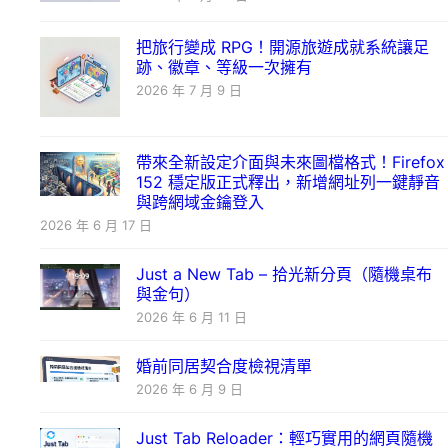
把旅行變成 RPG！開源旅遊成就系統讓足
跡、徽章、等級一次擁有
2026 年 7 月 9 日
帶來全新設定介面與未來圖檔格式！Firefox
152 穩定版正式釋出，新增網址列一鍵靜音
與跨網域金鑰登入
2026 年 6 月 17 日
Just a New Tab – 拾光新分頁（隨機桌布
與金句）
2026 年 6 月 11 日
婚前同居契合度檢視清單
2026 年 6 月 9 日
Just Tab Reloader：輕巧實用的網頁隨機