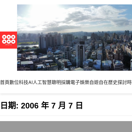
首頁
數位科技
AI人工智慧
聰明採購
電子娛樂
自遊自在
歷史探討
時
日期:
2006 年 7 月 7 日
優格網的RSS支援SLE（