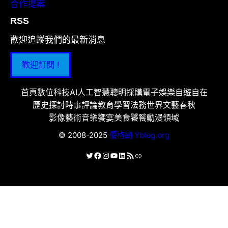
合作提案
RSS
歡迎追蹤我們的最新消息
歡迎訂閱 !
首頁
數位科技
AI人工智慧
聰明採購
電子娛樂
自遊自在
歷史探討
時事評論
教育學習
法務世界
文藝春秋
影像藝術
音樂饗宴
美食饕餮
動漫領域
© 2008-2025
優格網 Yblog.org
X
Facebook
Instagram
YouTube
LinkedIn
RSS 資訊提供
連結