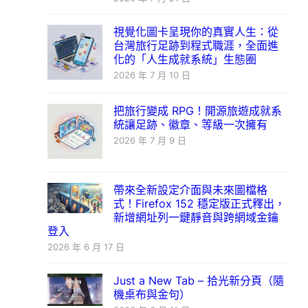
視覺化圖卡呈現你的真實人生：從
台灣旅行足跡到程式職涯，全面進
化的「人生成就系統」生態圈
2026 年 7 月 10 日
把旅行變成 RPG！開源旅遊成就系
統讓足跡、徽章、等級一次擁有
2026 年 7 月 9 日
帶來全新設定介面與未來圖檔格
式！Firefox 152 穩定版正式釋出，
新增網址列一鍵靜音與跨網域金鑰
登入
2026 年 6 月 17 日
Just a New Tab – 拾光新分頁（隨
機桌布與金句）