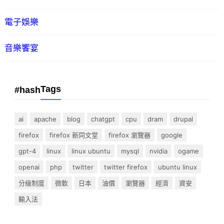
電子娛樂
音樂饗宴
Tags
#hash
ai
apache
blog
chatgpt
cpu
dram
drupal
firefox
firefox 新同文堂
firefox 瀏覽器
google
gpt-4
linux
linux ubuntu
mysql
nvidia
ogame
openai
php
twitter
twitter firefox
ubuntu linux
分級制度
微軟
日本
油價
瀏覽器
經濟
資安
輸入法