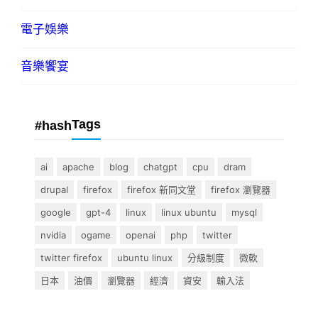
電子娛樂
音樂饗宴
Tags
#hash
ai
apache
blog
chatgpt
cpu
dram
drupal
firefox
firefox 新同文堂
firefox 瀏覽器
google
gpt-4
linux
linux ubuntu
mysql
nvidia
ogame
openai
php
twitter
twitter firefox
ubuntu linux
分級制度
微軟
日本
油價
瀏覽器
經濟
資安
輸入法