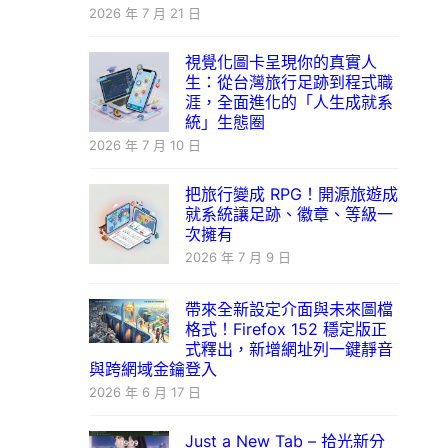
2026 年 7 月 21 日
視覺化圖卡呈現你的真實人
生：從台灣旅行足跡到程式職
涯，全面進化的「人生成就系
統」生態圈
2026 年 7 月 10 日
把旅行變成 RPG！開源旅遊成
就系統讓足跡、徽章、等級一
次擁有
2026 年 7 月 9 日
帶來全新設定介面與未來圖檔
格式！Firefox 152 穩定版正
式釋出，新增網址列一鍵靜音
與跨網域金鑰登入
2026 年 6 月 17 日
Just a New Tab – 拾光新分