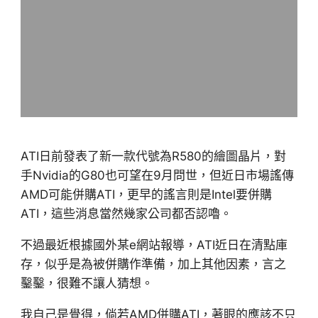
ATI日前發表了新一款代號為R580的繪圖晶片，對
手Nvidia的G80也可望在9月問世，但近日市場謠傳
AMD可能併購ATI，更早的謠言則是Intel要併購
ATI，這些消息當然幾家公司都否認嚕。
不過最近根據國外某e網站報導，ATI近日在清點庫
存，似乎是為被併購作準備，加上其他因素，言之
鑿鑿，很難不讓人猜想。
我自己是覺得，倘若AMD併購ATI，著眼的應該不只