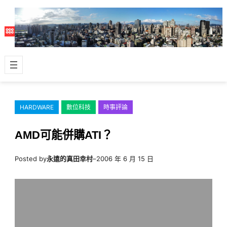
跳
至
主
要
內
容
HARDWARE
數位科技
時事評論
AMD可能併購ATI？
Posted by
永遠的真田幸村
–
2006 年 6 月 15 日