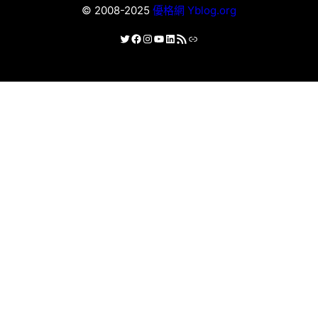
© 2008-2025
優格網 Yblog.org
X
Facebook
Instagram
YouTube
LinkedIn
RSS 資訊提供
連結