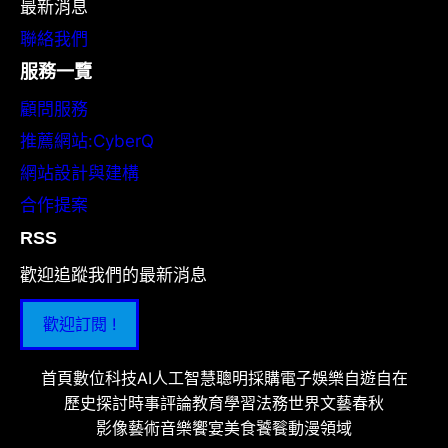
最新消息
聯絡我們
服務一覽
顧問服務
推薦網站:CyberQ
網站設計與建構
合作提案
RSS
歡迎追蹤我們的最新消息
歡迎訂閱 !
首頁
數位科技
AI人工智慧
聰明採購
電子娛樂
自遊自在
歷史探討
時事評論
教育學習
法務世界
文藝春秋
影像藝術
音樂饗宴
美食饕餮
動漫領域