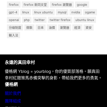
firefox
firefox 新同文堂
firefox 瀏覽器
google
gpt-4
linux
linux ubuntu
mysql
nvidia
ogame
openai
php
twitter
twitter firefox
ubuntu linux
分級制度
微軟
日本
油價
瀏覽器
經濟
資安
輸入法
永遠的真田幸村
優格網 Yblog = yourblog，你的優質部落格。願真田
幸村紅鎧策馬赤備突擊的身影，帶給我們更多的勇氣。
優格網
關於我們
團隊組成