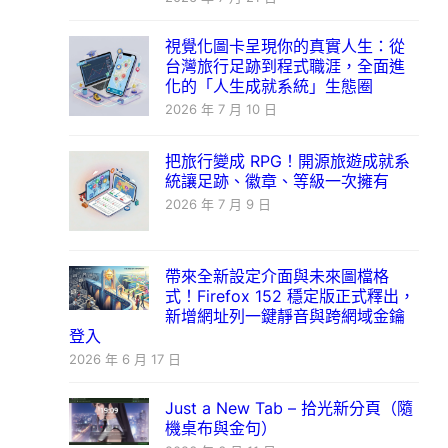
視覺化圖卡呈現你的真實人生：從
台灣旅行足跡到程式職涯，全面進
化的「人生成就系統」生態圈
2026 年 7 月 10 日
把旅行變成 RPG！開源旅遊成就系
統讓足跡、徽章、等級一次擁有
2026 年 7 月 9 日
帶來全新設定介面與未來圖檔格
式！Firefox 152 穩定版正式釋出，
新增網址列一鍵靜音與跨網域金鑰
登入
2026 年 6 月 17 日
Just a New Tab – 拾光新分頁（隨
機桌布與金句）