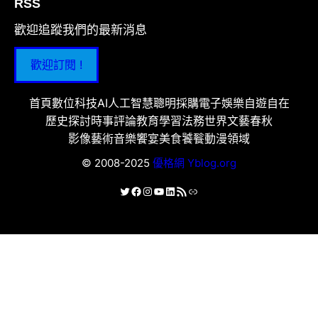
RSS
歡迎追蹤我們的最新消息
歡迎訂閱 !
首頁
數位科技
AI人工智慧
聰明採購
電子娛樂
自遊自在
歷史探討
時事評論
教育學習
法務世界
文藝春秋
影像藝術
音樂饗宴
美食饕餮
動漫領域
© 2008-2025
優格網 Yblog.org
X
Facebook
Instagram
YouTube
LinkedIn
RSS 資訊提供
連結