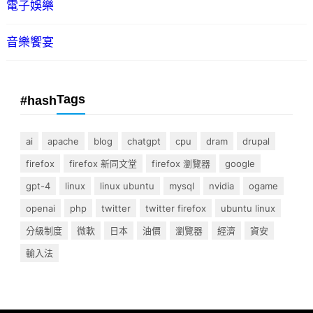
電子娛樂
音樂饗宴
Tags
#hash
ai
apache
blog
chatgpt
cpu
dram
drupal
firefox
firefox 新同文堂
firefox 瀏覽器
google
gpt-4
linux
linux ubuntu
mysql
nvidia
ogame
openai
php
twitter
twitter firefox
ubuntu linux
分級制度
微軟
日本
油價
瀏覽器
經濟
資安
輸入法