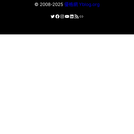
© 2008-2025
優格網 Yblog.org
X
Facebook
Instagram
YouTube
LinkedIn
RSS 資訊提供
連結