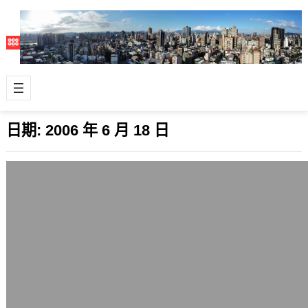
日期:
2006 年 6 月 18 日
半調子技客
2006 年 6 月 18 日
技客（Geek）是一種主動求知，對
IT、科技、有興趣的領域懷抱著熱情，
並且很願意奉獻，幫助他人的電腦玩
家。 這…