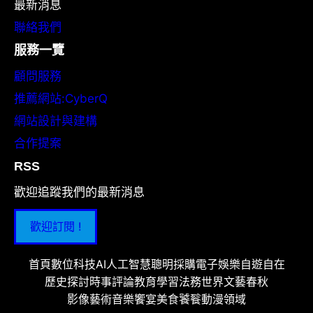
最新消息
聯絡我們
服務一覽
顧問服務
推薦網站:CyberQ
網站設計與建構
合作提案
RSS
歡迎追蹤我們的最新消息
歡迎訂閱 !
首頁
數位科技
AI人工智慧
聰明採購
電子娛樂
自遊自在
歷史探討
時事評論
教育學習
法務世界
文藝春秋
影像藝術
音樂饗宴
美食饕餮
動漫領域