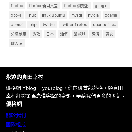
firefox
firefox 新同文堂
firefox 瀏覽器
google
gpt-4
linux
linux ubuntu
mysql
nvidia
ogame
openai
php
twitter
twitter firefox
ubuntu linux
分級制度
微軟
日本
油價
瀏覽器
經濟
資安
輸入法
永遠的真田幸村
優格網 Yblog = yourblog，你的優質部落格。願真田
幸村紅鎧策馬赤備突擊的身影，帶給我們更多的勇氣。
優格網
關於我們
團隊組成