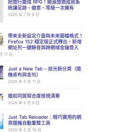
把旅行變成 RPG！開源旅遊成就系
統讓足跡、徽章、等級一次擁有
2026 年 7 月 9 日
帶來全新設定介面與未來圖檔格式！
Firefox 152 穩定版正式釋出，新增
網址列一鍵靜音與跨網域金鑰登入
月 17 日
Just a New Tab – 拾光新分頁（隨
機桌布與金句）
2026 年 6 月 11 日
婚前同居契合度檢視清單
2026 年 6 月 9 日
Just Tab Reloader：輕巧實用的網
頁隨機自動重整工具
2026 年 5 月 18 日