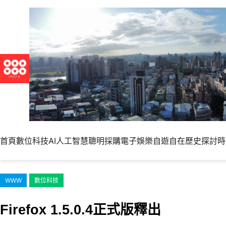
跳
至
主
要
內
容
首頁
數位科技
AI人工智慧
聰明採購
電子娛樂
自遊自在
歷史探討
時
WWW
數位科技
Firefox 1.5.0.4正式版釋出