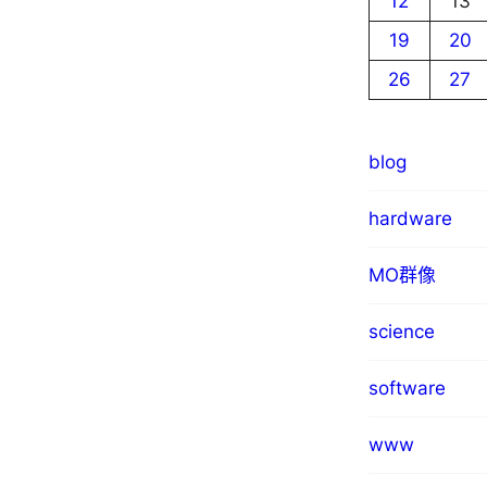
12
13
19
20
26
27
blog
hardware
MO群像
science
software
www