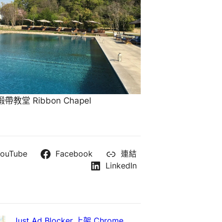
教堂 Ribbon Chapel
ouTube
Facebook
連結
LinkedIn
Just Ad Blocker 上架 Chrome