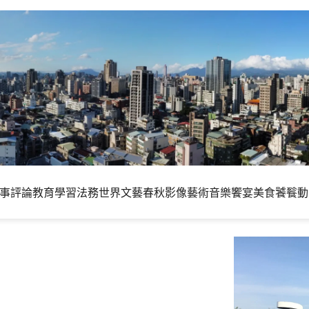
事評論
教育學習
法務世界
文藝春秋
影像藝術
音樂饗宴
美食饕餮
動