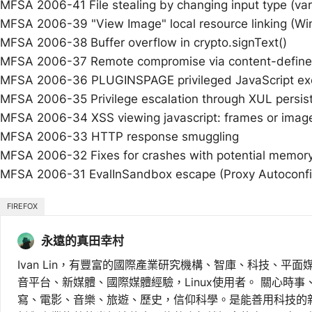
MFSA 2006-41 File stealing by changing input type (var
MFSA 2006-39 "View Image" local resource linking (W
MFSA 2006-38 Buffer overflow in crypto.signText()
MFSA 2006-37 Remote compromise via content-defined 
MFSA 2006-36 PLUGINSPAGE privileged JavaScript ex
MFSA 2006-35 Privilege escalation through XUL persis
MFSA 2006-34 XSS viewing javascript: frames or imag
MFSA 2006-33 HTTP response smuggling
MFSA 2006-32 Fixes for crashes with potential memory
MFSA 2006-31 EvalInSandbox escape (Proxy Autoconf
FIREFOX
永遠的真田幸村
Ivan Lin，有豐富的國際產業研究機構、智庫、科技、平面
音平台、新媒體、國際媒體經驗，Linux使用者。 關心時
寫、電影、音樂、旅遊、歷史，信仰科學。是能善用科技的