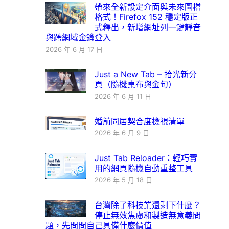
帶來全新設定介面與未來圖檔
格式！Firefox 152 穩定版正
式釋出，新增網址列一鍵靜音
與跨網域金鑰登入
2026 年 6 月 17 日
Just a New Tab – 拾光新分
頁（隨機桌布與金句）
2026 年 6 月 11 日
婚前同居契合度檢視清單
2026 年 6 月 9 日
Just Tab Reloader：輕巧實
用的網頁隨機自動重整工具
2026 年 5 月 18 日
台灣除了科技業還剩下什麼？
停止無效焦慮和製造無意義問
題，先問問自己具備什麼價值