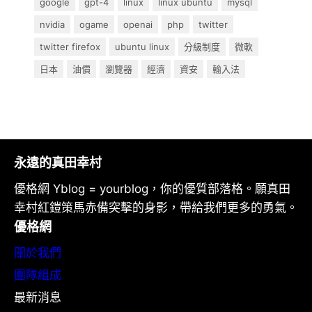
google
gpt-4
linux
linux ubuntu
mysql
nvidia
ogame
openai
php
twitter
twitter firefox
ubuntu linux
分級制度
微軟
日本
油價
瀏覽器
經濟
資安
輸入法
永遠的真田幸村
優格網 Yblog = yourblog，你的優質部落格。願真田
幸村紅鎧策馬赤備突擊的身影，帶給我們更多的勇氣。
優格網
關於我們
團隊組成
最新消息