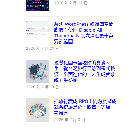
2026 年 7 月 22 日
解決 WordPress 媒體庫空間
膨脹：使用 Disable All
Thumbnails 批次清理數十萬
冗餘縮圖
2026 年 7 月 21 日
視覺化圖卡呈現你的真實人
生：從台灣旅行足跡到程式職
涯，全面進化的「人生成就系
統」生態圈
2026 年 7 月 10 日
把旅行變成 RPG！開源旅遊成
就系統讓足跡、徽章、等級一
次擁有
2026 年 7 月 9 日