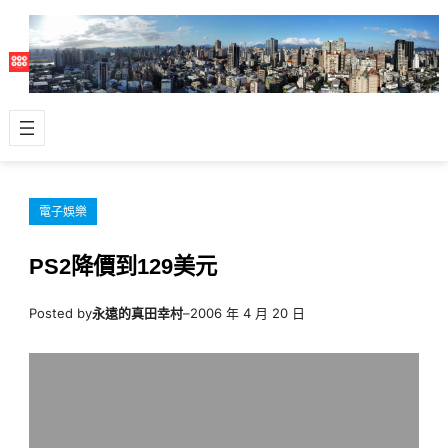
跳
至
主
要
內
容
電子娛樂
PS2降價到129美元
Posted by
永遠的真田幸村
–
2006 年 4 月 20 日