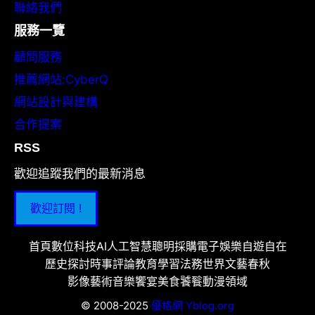
聯絡我們
服務一覽
顧問服務
推薦網站:CyberQ
網站設計與建構
合作提案
RSS
歡迎追蹤我們的最新消息
歡迎訂閱 !
首頁
數位科技
AI人工智慧
聰明採購
電子娛樂
自遊自在
歷史探討
時事評論
教育學習
法務世界
文藝春秋
影像藝術
音樂饗宴
美食饕餮
動漫領域
© 2008-2025
優格網 Yblog.org