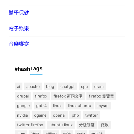
醫學保健
電子娛樂
音樂饗宴
Tags
#hash
ai
apache
blog
chatgpt
cpu
dram
drupal
firefox
firefox 新同文堂
firefox 瀏覽器
google
gpt-4
linux
linux ubuntu
mysql
nvidia
ogame
openai
php
twitter
twitter firefox
ubuntu linux
分級制度
微軟