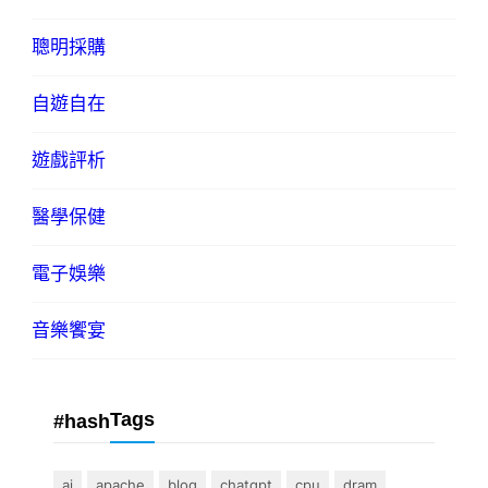
聰明採購
自遊自在
遊戲評析
醫學保健
電子娛樂
音樂饗宴
Tags
#hash
ai
apache
blog
chatgpt
cpu
dram