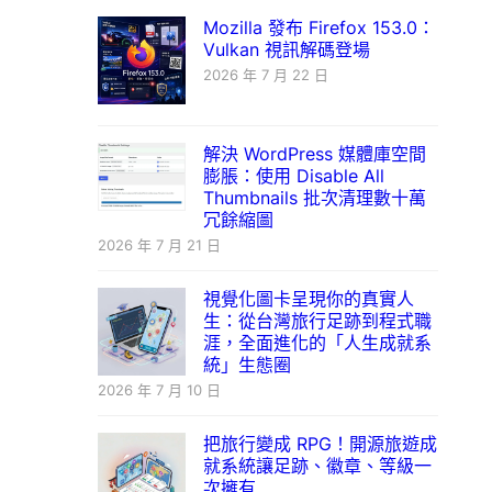
Mozilla 發布 Firefox 153.0：
Vulkan 視訊解碼登場
2026 年 7 月 22 日
解決 WordPress 媒體庫空間
膨脹：使用 Disable All
Thumbnails 批次清理數十萬
冗餘縮圖
2026 年 7 月 21 日
視覺化圖卡呈現你的真實人
生：從台灣旅行足跡到程式職
涯，全面進化的「人生成就系
統」生態圈
2026 年 7 月 10 日
把旅行變成 RPG！開源旅遊成
就系統讓足跡、徽章、等級一
次擁有