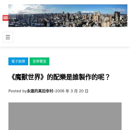
跳
至
主
要
內
容
電子娛樂
音樂饗宴
《魔獸世界》的配樂是誰製作的呢？
Posted by
永遠的真田幸村
–
2006 年 3 月 20 日