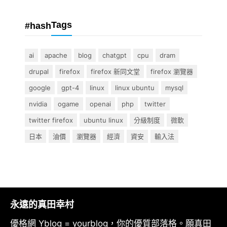
Tags
#hash
ai
apache
blog
chatgpt
cpu
dram
drupal
firefox
firefox 新同文堂
firefox 瀏覽器
google
gpt-4
linux
linux ubuntu
mysql
nvidia
ogame
openai
php
twitter
twitter firefox
ubuntu linux
分級制度
微軟
日本
油價
瀏覽器
經濟
資安
輸入法
永遠的真田幸村
優格網 Yblog = yourblog，你的優質部落格。願真田