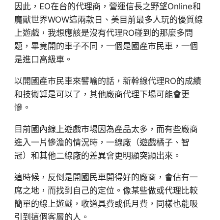
因此，EO在台的代理商，營運信長之野望Online和
魔獸世界WOW這兩款日、美目前最多人玩的優質線
上遊戲，我想應該是沒有代理RO碰到的那麼多問
題，畢竟開的車子不同，一個是國產市民車，一個
是進口高級車。
以開國產市民車來譬喻的話，新幹線代理RO的成績
和技術算是可以了，其他廠商代理下場可能會更
慘。
目前國內線上遊戲市場因為產品太多，而有些廠商
進入一片慘澹的情況時，一線廠（遊戲橘子、智
冠）和其他二線廠的差異會更明顯突顯出來。
這時候，反倒是開國民車開得好的廠商，會佔有一
席之地，而找到自己的定位。像某些做或代理比較
簡單的線上遊戲，收道具費或低月費，同樣也能吸
引到這個客層的人。