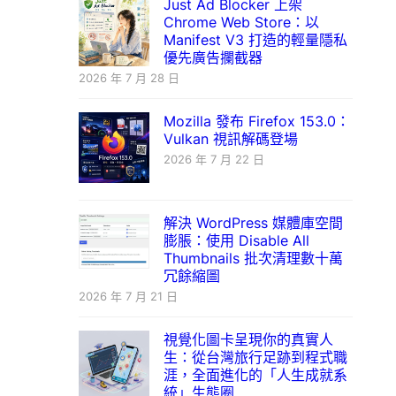
Just Ad Blocker 上架
Chrome Web Store：以
Manifest V3 打造的輕量隱私
優先廣告攔截器
2026 年 7 月 28 日
Mozilla 發布 Firefox 153.0：
Vulkan 視訊解碼登場
2026 年 7 月 22 日
解決 WordPress 媒體庫空間
膨脹：使用 Disable All
Thumbnails 批次清理數十萬
冗餘縮圖
2026 年 7 月 21 日
視覺化圖卡呈現你的真實人
生：從台灣旅行足跡到程式職
涯，全面進化的「人生成就系
統」生態圈