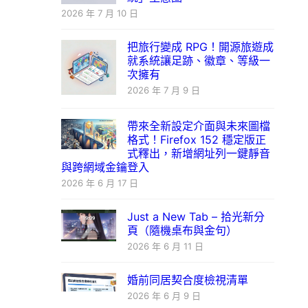
2026 年 7 月 10 日
把旅行變成 RPG！開源旅遊成
就系統讓足跡、徽章、等級一
次擁有
2026 年 7 月 9 日
帶來全新設定介面與未來圖檔
格式！Firefox 152 穩定版正
式釋出，新增網址列一鍵靜音
與跨網域金鑰登入
2026 年 6 月 17 日
Just a New Tab – 拾光新分
頁（隨機桌布與金句）
2026 年 6 月 11 日
婚前同居契合度檢視清單
2026 年 6 月 9 日