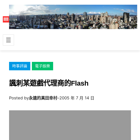
跳
至
主
要
內
容
時事評論
電子娛樂
諷刺某遊戲代理商的Flash
Posted by
永遠的真田幸村
–
2005 年 7 月 14 日